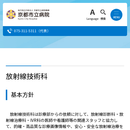
Language
検索
075-311-5311
（代表）
患者さん・ご家族の方
医療・介護関係者の方
放射線技術科
人間ドック希望の方
基本方針
当院へ就職希望の方
放射線技術科は診療部からの依頼に対して、放射線診断科・放
事業者・その他の方
射線治療科・IVR科の医師や看護師等の関連スタッフと協力し
て、的確・高品質な診療画像情報や、安心・安全な放射線治療を