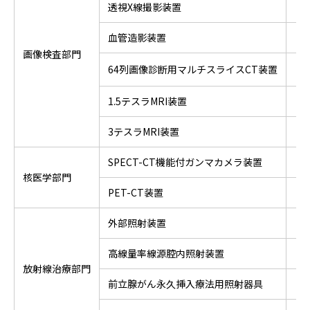
透視X線撮影装置
血管造影装置
画像検査部門
64列画像診断用マルチスライスCT装置
1.5テスラMRI装置
3テスラMRI装置
SPECT-CT機能付ガンマカメラ装置
核医学部門
PET-CT装置
外部照射装置
高線量率線源腔内照射装置
放射線治療部門
前立腺がん永久挿入療法用照射器具