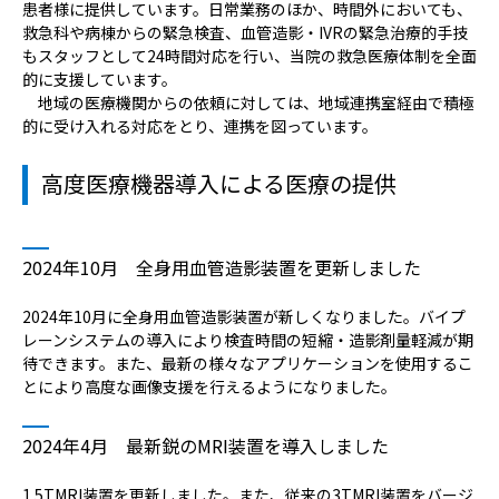
病院の概要
患者様に提供しています。日常業務のほか、時間外においても、
救急科や病棟からの緊急検査、血管造影・IVRの緊急治療的手技
もスタッフとして24時間対応を行い、当院の救急医療体制を全面
当院の魅力
的に支援しています。
地域の医療機関からの依頼に対しては、地域連携室経由で積極
よくある質問
的に受け入れる対応をとり、連携を図っています。
高度医療機器導入による医療の提供
ご意見箱
2024年10月 全身用血管造影装置を更新しました
2024年10月に全身用血管造影装置が新しくなりました。バイプ
レーンシステムの導入により検査時間の短縮・造影剤量軽減が期
待できます。また、最新の様々なアプリケーションを使用するこ
とにより高度な画像支援を行えるようになりました。
2024年4月 最新鋭のMRI装置を導入しました
1.5TMRI装置を更新しました。また、従来の3TMRI装置をバージ