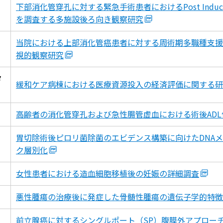
下部消化管穿孔に対する緊急手術患者におけるPost Induction 
を調査する多施設後ろ向き観察研究
当院における上部消化管癌患者に対する周術期多職種支援
視的観察研究
タ
緩和ケア病棟における医療資源投入の経済評価に関する研
高齢者の消化管穿孔および急性腸管虚血における術後AD
胃切除術後ピロリ菌除菌のエビデンス構築に向けたDNA
ク層別化
女性患者における造血細胞移植後の妊娠の詳細調査
悪性腫瘍の治療後に発症した骨髄性腫瘍の遺伝子学的特徴
前立腺癌に対するシングルポート（SP）腹膜外アプロー