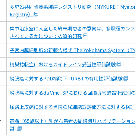
多施設共同骨髄系腫瘍レジストリ研究（MYKURE：Myeloid Malig
Registry）
集中治療室に入室した終末期患者の意向は、多職種カンフ
されているかについての質的研究
子宮内膜細胞診の新報告様式 The Yokohama System
精巣捻転症におけるガイドライン妥当性評価試験
膀胱癌に対するPDD補助下TURBTの有用性評価試験
膀胱癌に対するda Vinci SPにおける回腸導管造設術式別
尿路上皮癌に対する当院の尿細胞診評価方法に対する検討
ン
高齢（65歳以上）乳がん患者の周術期リハビリテーション
討-