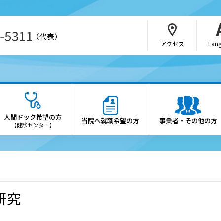
（代表）
アクセス
Lan
・介護関係者の方
病院の概要
さんの紹介方法
院長あいさつ
人間ドック希望の方
当院へ就職希望の方
事業者・その他の方
b予約（SAKU洛連携）
理念・憲章
【健診センター】
科・部門
施設概要
医制度
診療科・各部門の案内
会・研究会のご案内
倫理方針
研究
薬局の方へ
患者さんの権利と患者さん