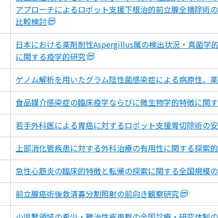
アプローチによるロボット支援下根治的前立腺全摘除術の
比較検討
日本における薬剤耐性Aspergillus属の検出状況・真
に関する疫学的研究
ゲノム解析を用いたグラム陰性菌感染症による病原性、薬
食品媒介感染症の臨床疫学ならびに微生物学的特徴に関す
若手外科医による胃癌に対するロボット支援胃切除術の安
上部消化管疾患に対する外科治療の有用性に関する探索的
急性心筋炎の臨床的特徴と転帰の探索に関する全国規模の
前立腺癌術後救済寡分割照射の前向き観察研究
小児腎領域の希少・難治性疾患群の全国診療・研究体制の構