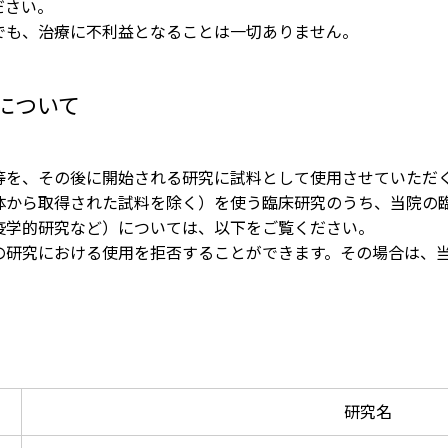
ださい。
へ就職希望の方
施設認定一覧
でも、治療に不利益となることは一切ありません。
者・その他の方
指定医療機関一覧
について
組織図
・医療関連企業の方
京都市立病院のPFI事業につ
情報
を、その後に開始される研究に試料として使用させていただ
て
から取得された試料を除く）を使う臨床研究のうち、当院の
疫学的研究など）については、以下をご覧ください。
京都市立病院の運営につい
研究における使用を拒否することができます。その場合は、
交通アクセス
院内施設・アメニティ
フロアマップ
研究名