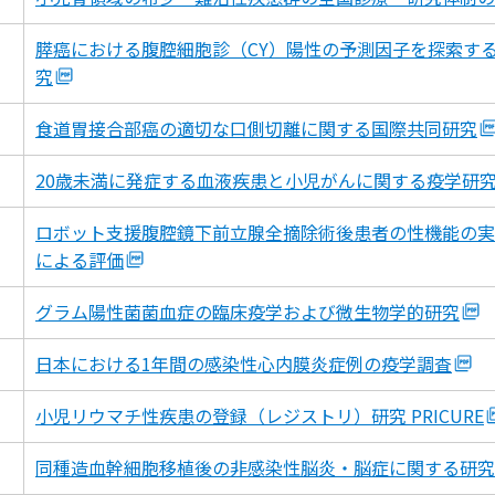
膵癌における腹腔細胞診（CY）陽性の予測因子を探索す
究
食道胃接合部癌の適切な口側切離に関する国際共同研究
20歳未満に発症する血液疾患と小児がんに関する疫学研
ロボット支援腹腔鏡下前立腺全摘除術後患者の性機能の実
による評価
グラム陽性菌菌血症の臨床疫学および微生物学的研究
日本における1年間の感染性心内膜炎症例の疫学調査
小児リウマチ性疾患の登録（レジストリ）研究 PRICURE
同種造血幹細胞移植後の非感染性脳炎・脳症に関する研究