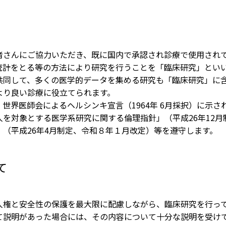
のお願い
と介護の連携窓口
子ども患者さんの権利
広報誌「連携だより」
個人情報保護方針
さんにご協力いただき、既に国内で承認され診療で使用され
紀要
統計をとる等の方法により研究を行うことを「臨床研究」とい
ペイシェントハラスメント
同して、多くの医学的データを集める研究も「臨床研究」に含
関する基本方針
ドック希望の方
より良い診療に役立てられます。
界医師会によるヘルシンキ宣言（1964年 6月採択）に示さ
院内感染対策指針
センター基本診療方針
を対象とする医学系研究に関する倫理指針」（平成26年12
（平成26年4月制定、令和８年１月改定）等を遵守します。
医師の働き方改革に関する
者のみなさま
願い
センターフロアマップ
て
看護師による特定行為の包
同意のお願い
アクセス
厚生労働大臣の定める掲示
権と安全性の保護を最大限に配慮しながら、臨床研究を行っ
センター施設概要
項等
説明があった場合には、その内容について十分な説明を受け