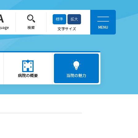
標準
拡大
guage
検索
文字サイズ
当院の魅力
がん医療
病院の概要
ロボット支援手術「ダヴィン
当院の魅力
チ」
救急医療
出産をお考えの方
かかりつけ医（登録医）をお
探しの方
へ