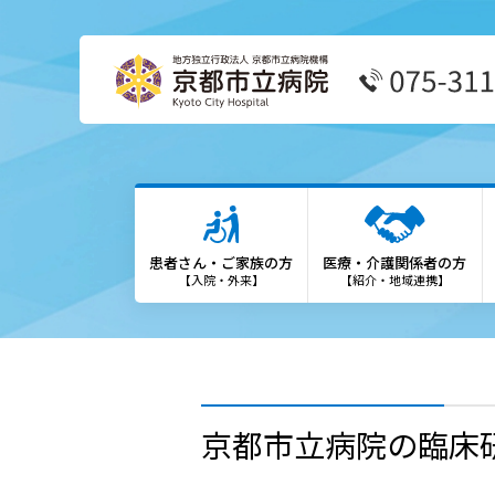
患者さん・ご家族の方
医療
外来受診の方
患者
患者さん・ご家族の方
医療・介護関係者の方
外来担当表
We
【入院・外来】
【紹介・地域連携】
救急外来の方
診療
入院・お見舞いの方
登録
診療科・部門
勉強
京都市立病院の臨床
各種専門外来
保険