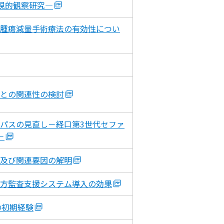
視的観察研究―
腫瘍減量手術療法の有効性につい
との関連性の検討
パスの見直し－経口第3世代セファ
－
及び関連要因の解明
方監査支援システム導入の効果
の初期経験