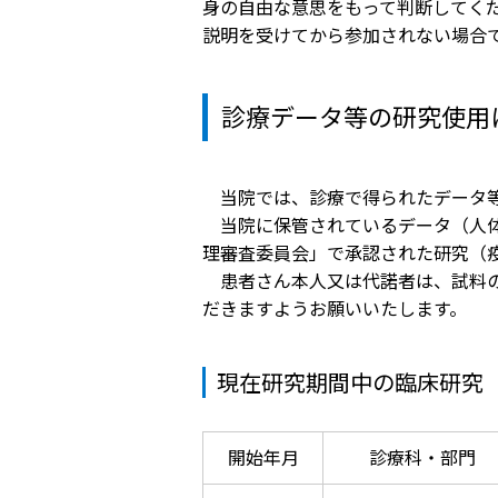
医療目的で来日される患者さ
身の自由な意思をもって判断してく
当院
んへ
説明を受けてから参加されない場合
事業
診療データ等の研究使用
製薬
入札
当院では、診療で得られたデータ等
当院に保管されているデータ（人体
治験
理審査委員会」で承認された研究（
患者さん本人又は代諾者は、試料の
だきますようお願いいたします。
現在研究期間中の臨床研究
開始年月
診療科・部門