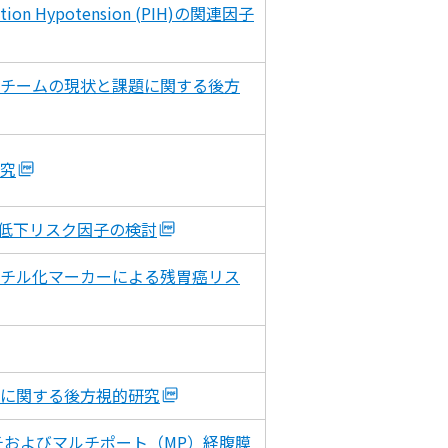
Hypotension (PIH)の関連因子
チームの現状と課題に関する後方
究
L低下リスク因子の検討
メチル化マーカーによる残胃癌リス
に関する後方視的研究
チおよびマルチポート（MP）経腹膜