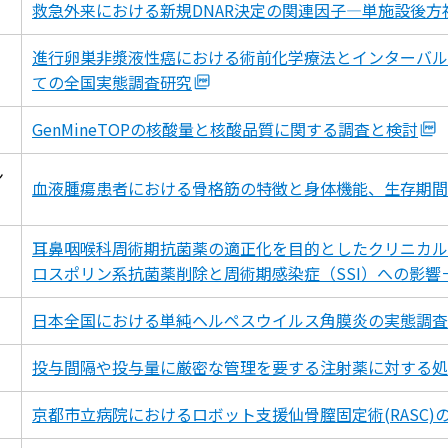
救急外来における新規DNAR決定の関連因子―単施設後方
進行卵巣非漿液性癌における術前化学療法とインターバル
ての全国実態調査研究
GenMineTOPの核酸量と核酸品質に関する調査と検討
ン
血液腫瘍患者における骨格筋の特徴と身体機能、生存期間
耳鼻咽喉科周術期抗菌薬の適正化を目的としたクリニカル
ロスポリン系抗菌薬削除と周術期感染症（SSI）への影響
日本全国における単純ヘルペスウイルス角膜炎の実態調査
投与間隔や投与量に厳密な管理を要する注射薬に対する処
京都市立病院におけるロボット支援仙骨膣固定術(RASC)