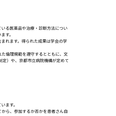
患者さん・ご家族の情報交換
会
イベント・取組
ている医薬品や治療・診断方法につい
います。
災害医療・DMAT
に
まれます。得られた成果は学会の学
チーム医療
れた倫理規範を遵守するとともに、文
月制定）や、京都市立病院機構が定めて
広報
お
よくある質問
括
ご意見箱
事
ています。
てから、参加するか否かを患者さん自