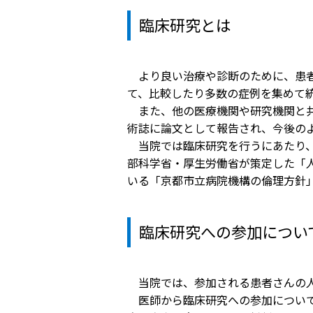
臨床研究とは
かかりつけ医（登録医）をお
医療
探しの方
連携
各種ご相談
より良い治療や診断のために、患者
病院
て、比較したり多数の症例を集めて
患者さん・ご家族の情報交換
また、他の医療機関や研究機関と共
会
人間
術誌に論文として報告され、今後の
当院では臨床研究を行うにあたり、世
広報誌「やすらぎ」
健診
部科学省・厚生労働省が策定した「人
いる「京都市立病院機構の倫理方針」
イベント・取組
受診
臨床研究
健診
臨床研究への参加につい
医療通訳
交通
当院では、参加される患者さんの人
手話通訳
健診
医師から臨床研究への参加について