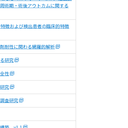
周術期・術後アウトカムに関する
菌学的特徴および検出患者の臨床的特徴
剤耐性に関わる網羅的解析
る研究
全性
研究
調査研究
築 v1.1