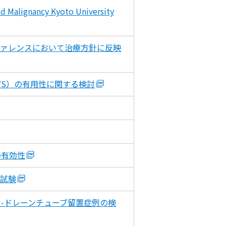
nancy Kyoto University
ァレンスにおいて治療方針に反映
（TYS）の有用性に関する検討
の有効性
試験
-ドレーンチューブ留置症例の検