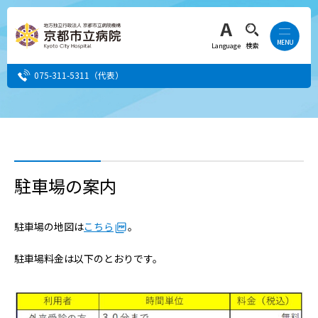
Language
検索
075-311-5311
（代表）
患者さん・ご家族の方
医療・介護関係者の方
駐車場の案内
人間ドック希望の方
駐車場の地図は
こちら
。
当院へ就職希望の方
駐車場料金は以下のとおりです。
事業者・その他の方