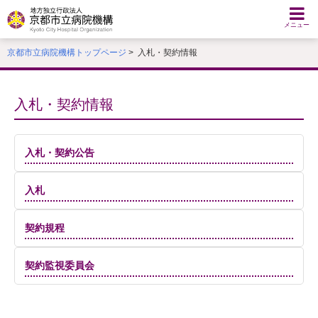
本
文
メニュー
へ
京都市立病院機構トップページ
> 入札・契約情報
移
動
す
る
入札・契約情報
入札・契約公告
入札
契約規程
契約監視委員会