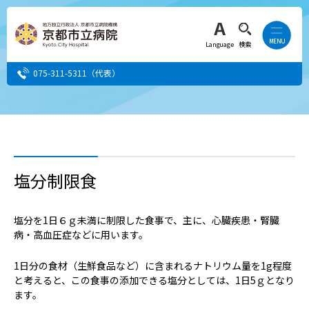
Language
検索
075-311-5311
（代表）
患者さん・ご家族の方
医療・介護関係者の方
塩分制限食
人間ドック希望の方
塩分を1日６ｇ未満に制限した食事で、主に、心臓疾患・腎臓
病・高血圧症などに用います。
当院へ就職希望の方
1日分の食材（生鮮食品など）に含まれるナトリウム量を1g程度
事業者・その他の方
と考えると、この食事の添加できる塩分としては、1日5ｇとなり
ます。