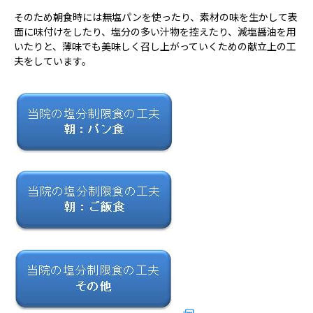
病院の概要
そのため朝食時には無塩パンを使ったり、素材の味を生かして表
面に味付けをしたり、塩分の多い汁物を控えたり、減塩醤油を用
当院の魅力
いたりと、薄味でも美味しく召し上がっていくための献立上の工
夫をしています。
よくある質問
ご意見箱