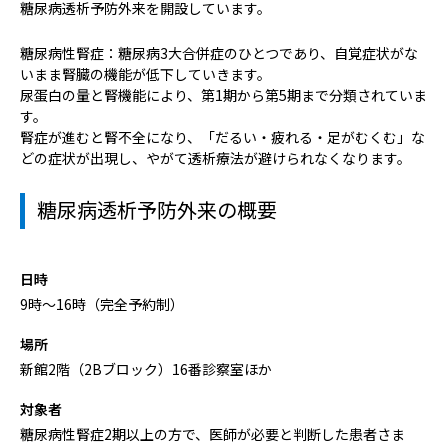
病院の概要
糖尿病透析予防外来を開設しています。
糖尿病性腎症：糖尿病3大合併症のひとつであり、自覚症状がな
当院の魅力
いまま腎臓の機能が低下していきます。
尿蛋白の量と腎機能により、第1期から第5期まで分類されていま
よくある質問
す。
腎症が進むと腎不全になり、「だるい・疲れる・足がむくむ」な
どの症状が出現し、やがて透析療法が避けられなくなります。
ご意見箱
糖尿病透析予防外来の概要
日時
9時～16時（完全予約制）
場所
新館2階（2Bブロック）16番診察室ほか
対象者
糖尿病性腎症2期以上の方で、医師が必要と判断した患者さま