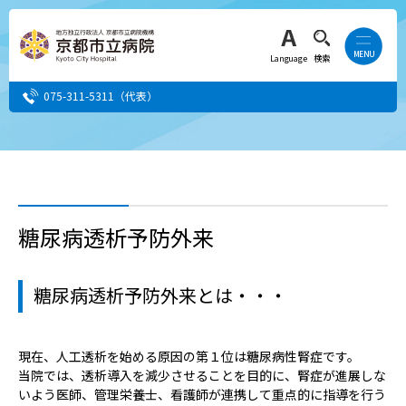
Language
検索
075-311-5311
（代表）
患者さん・ご家族の方
医療・介護関係者の方
糖尿病透析予防外来
人間ドック希望の方
糖尿病透析予防外来とは・・・
当院へ就職希望の方
現在、人工透析を始める原因の第１位は糖尿病性腎症です。
事業者・その他の方
当院では、透析導入を減少させることを目的に、腎症が進展しな
いよう医師、管理栄養士、看護師が連携して重点的に指導を行う