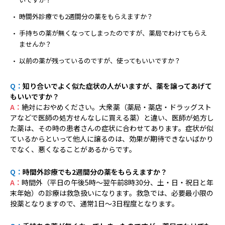
病院の概要
時間外診療でも2週間分の薬をもらえますか？
当院の魅力
手持ちの薬が無くなってしまったのですが、薬局でわけてもらえ
ませんか？
よくある質問
以前の薬が残っているのですが、使ってもいいですか？
ご意見箱
Q：
知り合いでよく似た症状の人がいますが、薬を譲ってあげて
もいいですか？
A：
絶対におやめください。大衆薬（薬局・薬店・ドラッグスト
アなどで医師の処方せんなしに買える薬）と違い、医師が処方し
た薬は、その時の患者さんの症状に合わせてあります。症状が似
ているからといって他人に譲るのは、効果が期待できないばかり
でなく、悪くなることがあるからです。
Q：
時間外診療でも2週間分の薬をもらえますか？
A：
時間外（平日の午後5時～翌午前8時30分、土・日・祝日と年
末年始）の診療は救急扱いになります。救急では、必要最小限の
投薬となりますので、通常1日～3日程度となります。