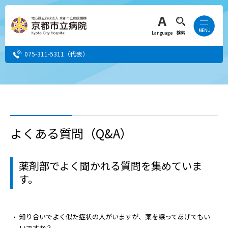
Language
検索
075-311-5311
（代表）
患者さん・ご家族の方
医療・介護関係者の方
よくある質問（Q&A）
人間ドック希望の方
薬剤部でよく聞かれる質問を集めていま
当院へ就職希望の方
す。
事業者・その他の方
知り合いでよく似た症状の人がいますが、薬を譲ってあげてもい
いですか？