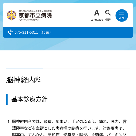
Language
検索
075-311-5311
（代表）
患者さん・ご家族の方
医療・介護関係者の方
脳神経内科
人間ドック希望の方
基本診療方針
当院へ就職希望の方
事業者・その他の方
脳神経内科では、頭痛、めまい、手足のふるえ、痺れ、脱力、言
語障害などを主訴とした患者様の診療を行います。対象疾患は、
脳卒中、てんかん、認知症、髄膜炎・脳炎、片頭痛、パーキンソ