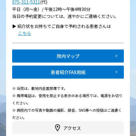
075-311-5311
(代)
平日（月～金）/ 午後12時～午後4時30分
当日の予約変更については、速やかにご連絡ください。
▶︎ 紹介状をお持ちでご自身で予約される患者さんは
こちら
院内マップ
患者紹介FAX用紙
※ 当院は、敷地内全面禁煙です。
※ 携帯電話は、使用を禁止する表示のある場所では、電源をお切り
ください。
※ 病院内での写真や動画の撮影、録音、SNS等への投稿はご遠慮く
ださい。
アクセス