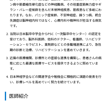
病院の概要
ン病や筋萎縮性硬化症などの神経難病、その他重症筋無力症やギ
ラン・バレー症候群を含んだ末梢神経疾患、筋疾患など多岐にわ
当院の魅力
たります。なお、パニック症候群、不安神経症、躁うつ病、統合
失調症は脳神経内科ではなく、心療内科や精神科が担当する病気
です。
よくある質問
当院は日本脳卒中学会からPSC（一次脳卒中センター）の認定を
受けており、脳外科医師、他科のドクター、看護師、リハビリテ
ご意見箱
ーション・セラピスト、薬剤師などとの多職種連携により、急性
期の診断と治療、リハビリテーションを進めていきます。
近隣の医療機関、診療所との密接な連携を構築し、患者さんの病
態に応じた最適な医療サービスを提供できるように努めていま
す。
日本神経学会などの関連学会や勉強会に積極的に演題の発表を行
い、診療レベルを高めていく努力を続けています。
医師紹介