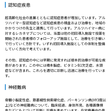
認知症疾患
超高齢化社会の進展とともに認知症患者が増加しています。アル
ツハイマー型認知症など認知症疾患の精査および治療を、地域の
かかりつけの先生と連携して行っています。アルツハイマー病に
対するレカネマブについては、当面は他の初回導入施設で投薬を
開始された患者様のフォローアップ施設として、治療を引き継い
で行っていく方針です。いずれ初回導入施設としての体制を整備
していく方向で考えています。
その他、認知症の中には早期に発見すれば根本的治療が可能な疾
患があります。この中には橋本脳症、ビタミンB1欠乏症、水頭
症などが含まれ、これらを適切に診断し迅速に治療を行っていま
す。
神経難病
脊髄小脳変性症、筋萎縮性側索硬化症、パーキンソン病(HY3度以
上)などの神経難病について、臨床経過、身体所見、各種画像検
査などにもとづいて診断し診療を進めています。在宅療養中の患