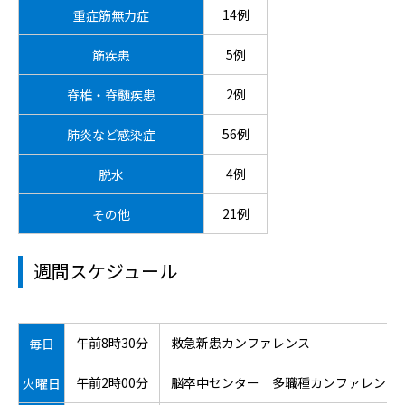
14例
重症筋無力症
5例
筋疾患
2例
脊椎・脊髄疾患
56例
肺炎など感染症
4例
脱水
21例
その他
週間スケジュール
午前8時30分
救急新患カンファレンス
毎日
午前2時00分
脳卒中センター 多職種カンファレンス
火曜日