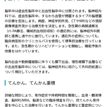
脳卒中は虚血性脳卒中と出血性脳卒中に分類されます。脳神経内
科では、虚血性脳卒中、すなわち血管が閉塞するタイプの脳梗塞
の診療を担当します。病歴、神経学的所見、CTやMRIなどの頭部
画像検査所見から治療方針を決定します。急性期の再開通療法
（rt-PA静注、機械的血栓回収術）の適応例には、脳神経外科医
師と連携し速やかに施行しています。適応外の症例についても、
臨床病型別のクリニカルパスを使用して標準的治療を行っていま
す。また、急性期からリハビリテーションを開始し、機能予後の
改善をはかっています。
脳内出血や動脈瘤破裂に伴うくも膜下出血、慢性硬膜下血腫など
の出血性脳卒中については、脳神経外科に紹介して外科的処置に
ついて検討していただきます。
てんかん、てんかん重積
詳細な問診により、発作症状や持続時間を聴取し、血液・髄液検
査、脳MRI/MRA、脳波などの臨床検査を行い、抗てんかん発作
薬を中心とした治療を行います。てんかん重積など重症例につい