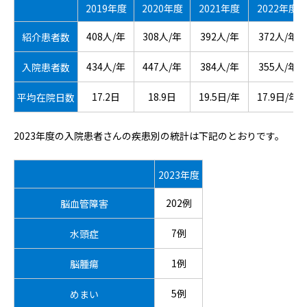
2019年度
2020年度
2021年度
2022年度
408人/年
308人/年
392人/年
372人/年
紹介患者数
434人/年
447人/年
384人/年
355人/年
入院患者数
17.2日
18.9日
19.5日/年
17.9日/年
平均在院日数
2023年度の入院患者さんの疾患別の統計は下記のとおりです。
2023年度
202例
脳血管障害
7例
水頭症
1例
脳腫瘍
5例
めまい