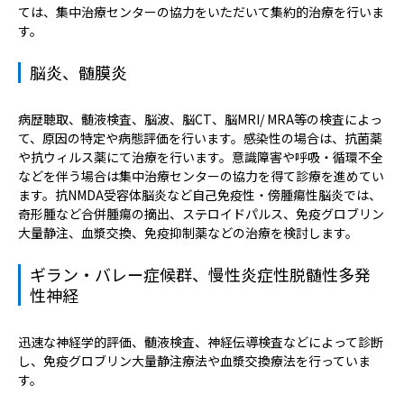
ては、集中治療センターの協力をいただいて集約的治療を行いま
す。
脳炎、髄膜炎
病歴聴取、髄液検査、脳波、脳CT、脳MRI/ MRA等の検査によっ
て、原因の特定や病態評価を行います。感染性の場合は、抗菌薬
や抗ウィルス薬にて治療を行います。意識障害や呼吸・循環不全
などを伴う場合は集中治療センターの協力を得て診療を進めてい
ます。抗NMDA受容体脳炎など自己免疫性・傍腫瘍性脳炎では、
奇形腫など合併腫瘍の摘出、ステロイドパルス、免疫グロブリン
大量静注、血漿交換、免疫抑制薬などの治療を検討します。
ギラン・バレー症候群、慢性炎症性脱髄性多発
性神経
迅速な神経学的評価、髄液検査、神経伝導検査などによって診断
し、免疫グロブリン大量静注療法や血漿交換療法を行っていま
す。