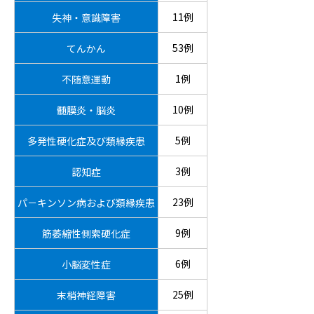
11例
失神・意識障害
53例
てんかん
1例
不随意運動
10例
髄膜炎・脳炎
5例
多発性硬化症及び類縁疾患
3例
認知症
23例
パ－キンソン病および類縁疾患
9例
筋萎縮性側索硬化症
6例
小脳変性症
25例
末梢神経障害