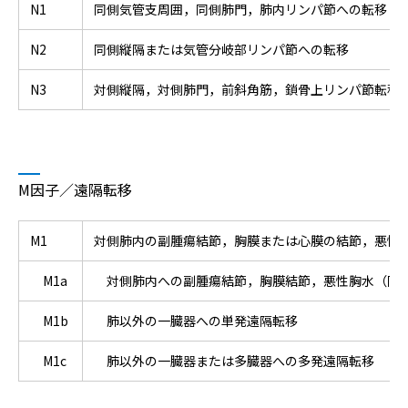
N1
同側気管支周囲，同側肺門，肺内リンパ節への転移
N2
同側縦隔または気管分岐部リンパ節への転移
N3
対側縦隔，対側肺門，前斜角筋，鎖骨上リンパ節転移
M因子／遠隔転移
M1
対側肺内の副腫瘍結節，胸膜または心膜の結節，悪性
M1a
対側肺内への副腫瘍結節，胸膜結節，悪性胸水（同
M1b
肺以外の一臓器への単発遠隔転移
M1c
肺以外の一臓器または多臓器への多発遠隔転移