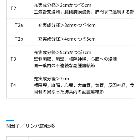
充実成分径＞3cmかつ≦5cm
T2
主気管支浸潤，臓側胸膜浸潤，肺門まで連続する部分
T2a
充実成分径＞3cmかつ≦4cm
T2b
充実成分径＞4cmかつ≦5cm
充実成分径＞5cmかつ≦7cm
T3
壁側胸膜，胸壁，横隔神経，心膜への浸潤
同一葉内の不連続な副腫瘍結節
充実成分径＞7cm
T4
横隔膜，縦隔，心臓，大血管，気管，反回神経，食道
同側の異なった肺葉内の副腫瘍結節
N因子／リンパ節転移