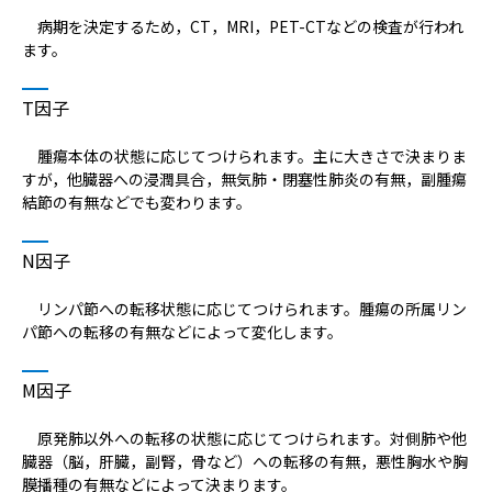
病院の概要
病期を決定するため，CT，MRI，PET-CTなどの検査が行われ
ます。
当院の魅力
T因子
よくある質問
腫瘍本体の状態に応じてつけられます。主に大きさで決まりま
すが，他臓器への浸潤具合，無気肺・閉塞性肺炎の有無，副腫瘍
ご意見箱
結節の有無などでも変わります。
N因子
リンパ節への転移状態に応じてつけられます。腫瘍の所属リン
パ節への転移の有無などによって変化します。
M因子
原発肺以外への転移の状態に応じてつけられます。対側肺や他
臓器（脳，肝臓，副腎，骨など）への転移の有無，悪性胸水や胸
膜播種の有無などによって決まります。