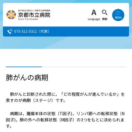
Language
検索
075-311-5311
（代表）
患者さん・ご家族の方
医療・介護関係者の方
肺がんの病期
人間ドック希望の方
肺がんと診断された際に，「どの程度がんが進んでいるか」を
表すのが病期（ステージ）です。
当院へ就職希望の方
病期は，腫瘍本体の状態（T因子)，リンパ節への転移状態（N
事業者・その他の方
因子)，肺の外への転移状態（M因子）の3つをもとに決められま
す。