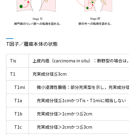
T因子／腫瘍本体の状態
Tis
上皮内癌（carcinoma in situ）：肺野型の場合
T1
充実成分径≦3cm
T1mi
微小浸潤性腺癌：部分充実型を示し，充実成分径≦0.
T1a
充実成分径≦1cmかつTis・T1miに相当しない
T1b
充実成分径＞1cmかつ≦2cm
T1c
充実成分径＞2cmかつ≦3cm