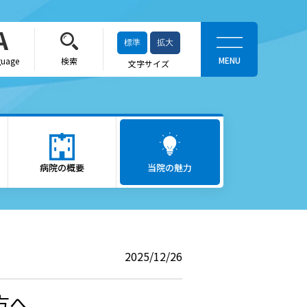
標準
拡大
guage
検索
文字サイズ
当院の魅力
がん医療
病院の概要
ロボット支援手術「ダヴィン
当院の魅力
チ」
救急医療
出産をお考えの方
2025/12/26
かかりつけ医（登録医）をお
探しの方
方へ
へ