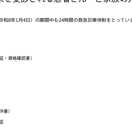
のお願い
と介護の連携窓口
子ども患者さんの権利
~令和8年1月4日）の期間中も24時間の救急診療体制をとってい
広報誌「連携だより」
個人情報保護方針
紀要
ペイシェントハラスメント
関する基本方針
ドック希望の方
証・資格確認書）
院内感染対策指針
センター基本診療方針
医師の働き方改革に関する
者のみなさま
願い
センターフロアマップ
看護師による特定行為の包
同意のお願い
アクセス
供書）
厚生労働大臣の定める掲示
証
センター施設概要
項等