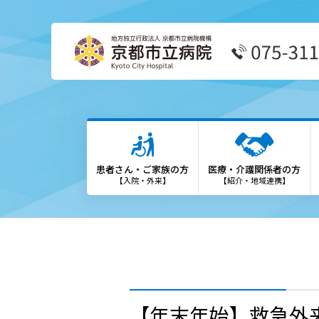
患者さん・ご家族の方
医療
外来受診の方
患者
患者さん・ご家族の方
医療・介護関係者の方
外来担当表
We
【入院・外来】
【紹介・地域連携】
救急外来の方
診療
入院・お見舞いの方
登録
診療科・部門
勉強
【年末年始】救急外
各種専門外来
保険