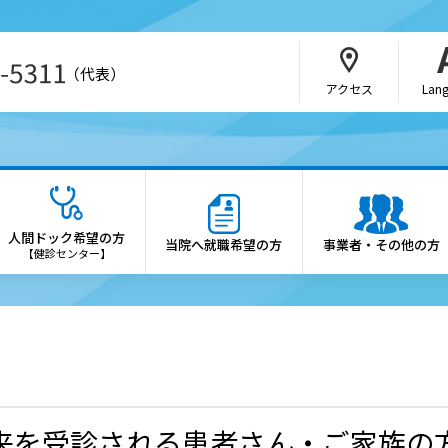
（代表）
アクセス
Lan
・介護関係者の方
病院の概要
さんの紹介方法
院長あいさつ
人間ドック希望の方
当院へ就職希望の方
事業者・その他の方
b予約（SAKU洛連携）
理念・憲章
【健診センター】
科・部門
施設概要
医制度
診療科・各部門の案内
会・研究会のご案内
倫理方針
来を受診される患者さん・ご家族の
薬局の方へ
患者さんの権利と患者さん