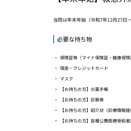
かかりつけ医（登録医）をお
医療
探しの方
当院は年末年始（令和7年12月27日
連携
各種ご相談
病院
必要な持ち物
患者さん・ご家族の情報交換
会
人間
保険証等（マイナ保険証・健康保険
広報誌「やすらぎ」
健診
現金・クレジットカード
イベント・取組
マスク
受診
【お持ちの方】お薬手帳
臨床研究
健診
【お持ちの方】診察券
医療通訳
交通
【お持ちの方】紹介状（診療情報提
手話通訳
【お持ちの方】各種公費医療受給者
健診