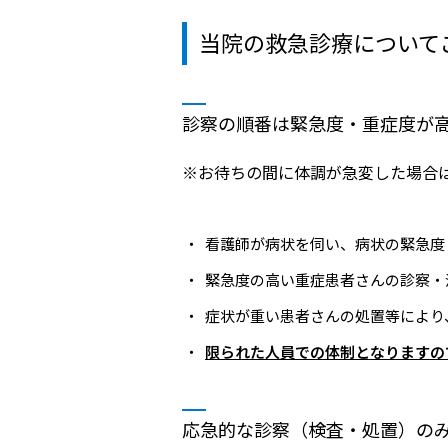
医療目的で来日される患者さ
当院
んへ
当院の救急診療について
事業
製薬
診察の順番は緊急度・重症度が
入札
※お待ちの間に体調が急変した場合
治験
看護師が病状を伺い、病状の緊急度
緊急度の高い重症患者さんの診察・
症状が重い患者さんの処置等により
限られた人員での体制となりますの
応急的な診察（検査・処置）の