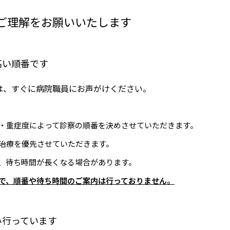
へ就職希望の方
施設認定一覧
ご理解をお願いいたします
者・その他の方
指定医療機関一覧
組織図
・医療関連企業の方
高い順番です
京都市立病院のPFI事業につ
情報
は、すぐに病院職員にお声がけください。
て
京都市立病院の運営につい
・重症度によって診察の順番を決めさせていただきます。
交通アクセス
治療を優先させていただきます。
、待ち時間が長くなる場合があります。
院内施設・アメニティ
で、順番や待ち時間のご案内は行っておりません。
フロアマップ
み行っています