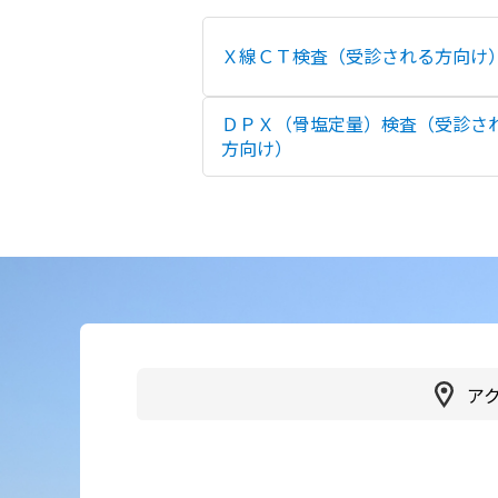
かかりつけ医（登録医）をお
医療
Ｘ線ＣＴ検査（受診される方向け
探しの方
連携
各種ご相談
ＤＰＸ（骨塩定量）検査（受診さ
病院
方向け）
患者さん・ご家族の情報交換
会
人間
広報誌「やすらぎ」
健診
イベント・取組
受診
臨床研究
健診
ア
医療通訳
交通
手話通訳
健診