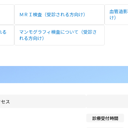
のお願い
と介護の連携窓口
血管造影
）
ＭＲＩ検査（受診される方向け）
子ども患者さんの権利
け）
広報誌「連携だより」
個人情報保護方針
れる
マンモグラフィ検査について（受診さ
紀要
れる方向け）
ペイシェントハラスメント
関する基本方針
ドック希望の方
院内感染対策指針
センター基本診療方針
医師の働き方改革に関する
者のみなさま
願い
センターフロアマップ
看護師による特定行為の包
同意のお願い
クセス
アクセス
厚生労働大臣の定める掲示
センター施設概要
診療受付時間
項等