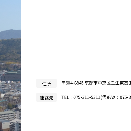
医療目的で来日される患者さ
当院
んへ
事業
製薬
入札
治験
〒604-8845 京都市中京区壬生東高
住所
TEL：
075-311-5311
(代)
FAX：075-3
連絡先