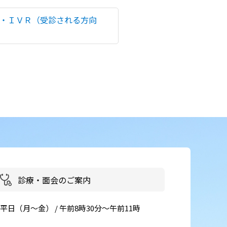
患者さん・ご家族の情報交換
・ＩＶＲ（受診される方向
会
イベント・取組
災害医療・DMAT
に
チーム医療
広報
お
よくある質問
括
ご意見箱
診療・面会のご案内
事
平日（月～金） / 午前8時30分～午前11時