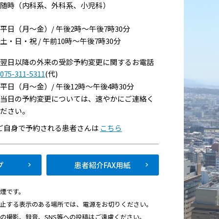
随時（内科系、外科系、小児科）
平日（月～金）/ 午後2時～午後7時30分
土・日・祝 / 午前10時～午後7時30分
翌日以降の外来の受診予約変更に関するお電話
075-311-5311
(代)
い
平日（月～金）/ 午後12時～午後4時30分
当日の予約変更については、速やかにご連絡く
ださい。
て
でご自身で予約される患者さんは
こちら
プ
患者紹介FAX用紙
禁煙です。
禁止する表示のある場所では、電源をお切りください。
画の撮影、録音、SNS等への投稿はご遠慮ください。