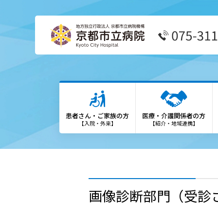
患者さん・ご家族の方
医療
外来受診の方
患者
患者さん・ご家族の方
医療・介護関係者の方
外来担当表
We
【入院・外来】
【紹介・地域連携】
救急外来の方
診療
入院・お見舞いの方
登録
診療科・部門
勉強
画像診断部門（受診
各種専門外来
保険