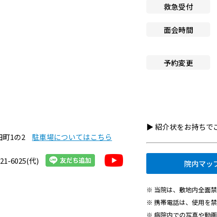
救急受付
へ就職希望の方
施設認定一覧
面会時間
者・その他の方
指定医療機関一覧
組織図
・医療関連企業の方
予約変更
京都市立病院のPFI事業につ
情報
て
京都市立病院の運営につい
▶︎ 紹介状をお持ち
交通アクセス
田町1の2
駐車場についてはこちら
院内施設・アメニティ
21-6025(代)
院内マッ
フロアマップ
※ 当院は、敷地内全面
※ 携帯電話は、使用を
※ 病院内での写真や動