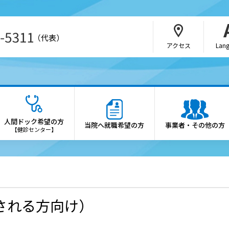
（代表）
アクセス
Lan
・介護関係者の方
病院の概要
さんの紹介方法
院長あいさつ
人間ドック希望の方
当院へ就職希望の方
事業者・その他の方
b予約（SAKU洛連携）
理念・憲章
【健診センター】
科・部門
施設概要
医制度
診療科・各部門の案内
会・研究会のご案内
倫理方針
される方向け）
薬局の方へ
患者さんの権利と患者さん