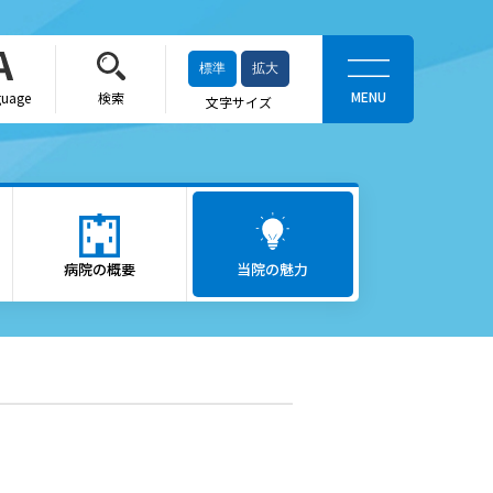
標準
拡大
guage
検索
文字サイズ
当院の魅力
がん医療
病院の概要
ロボット支援手術「ダヴィン
当院の魅力
チ」
救急医療
出産をお考えの方
かかりつけ医（登録医）をお
探しの方
へ