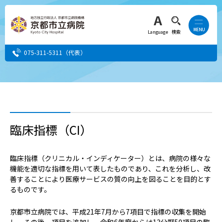
Language
検索
075-311-5311
（代表）
患者さん・ご家族の方
医療・介護関係者の方
臨床指標（CI）
人間ドック希望の方
臨床指標（クリニカル・インディケーター）とは、病院の様々な
機能を適切な指標を用いて表したものであり、これを分析し、改
当院へ就職希望の方
善することにより医療サービスの質の向上を図ることを目的とす
るものです。
事業者・その他の方
京都市立病院では、平成21年7月から7項目で指標の収集を開始