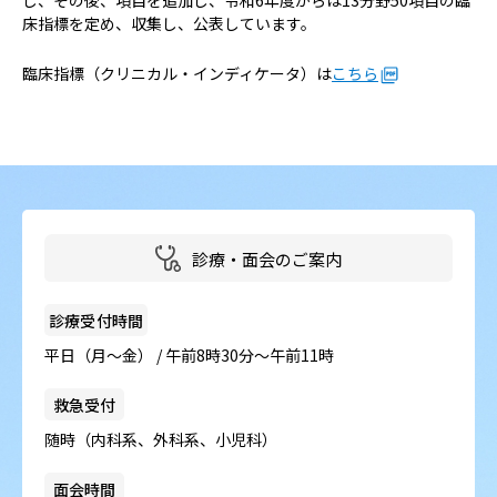
し、その後、項目を追加し、令和6年度からは13分野50項目の臨
病院の概要
床指標を定め、収集し、公表しています。
当院の魅力
臨床指標（クリニカル・インディケータ）は
こちら
よくある質問
ご意見箱
診療・面会のご案内
診療受付時間
平日（月～金） / 午前8時30分～午前11時
救急受付
随時（内科系、外科系、小児科）
面会時間