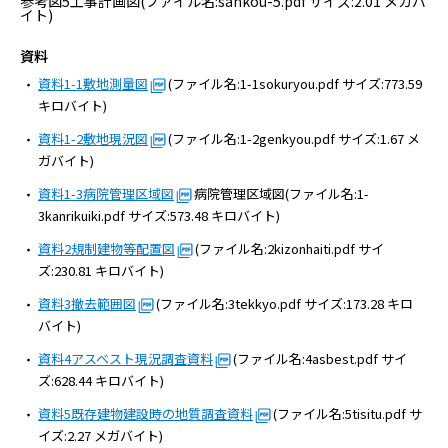
参考図5工事計画図
(ファイル名:sankou-5.pdf サイズ:2.01 メガバ
病院の概要
イト)
資料
当院の魅力
資料1-1敷地測量図
(ファイル名:1-1sokuryou.pdf サイズ:773.59
キロバイト)
よくある質問
資料1-2敷地現況図
(ファイル名:1-2genkyou.pdf サイズ:1.67 メ
ガバイト)
ご意見箱
資料1-3病院管理区域図
病院管理区域図(ファイル名:1-
3kanrikuiki.pdf サイズ:573.48 キロバイト)
資料2規制建物等配置図
(ファイル名:2kizonhaiti.pdf サイ
ズ:230.81 キロバイト)
資料3撤去範囲図
(ファイル名:3tekkyo.pdf サイズ:173.28 キロ
バイト)
資料4アスベスト現況調査資料
(ファイル名:4asbest.pdf サイ
ズ:628.44 キロバイト)
資料5既存建物建設時の地質調査資料
(ファイル名:5tisitu.pdf サ
イズ:2.27 メガバイト)