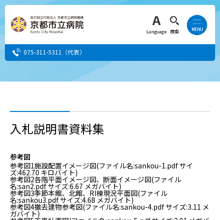
Language
検索
075-311-5311
（代表）
患者さん・ご家族の方
医療・介護関係者の方
入札説明書資料集
人間ドック希望の方
参考図
参考図1施設配置イメージ図
(ファイル名:sankou-1.pdf サイ
当院へ就職希望の方
ズ:462.70 キロバイト)
参考図2各階平面イメージ図、断面イメージ図
(ファイル
名:san2.pdf サイズ:6.67 メガバイト)
参考図3季節本館、北館、RI棟現況平面図
(ファイル
事業者・その他の方
名:sankou3.pdf サイズ:4.68 メガバイト)
参考図4撤去建物参考図
(ファイル名:sankou-4.pdf サイズ:3.11 メ
ガバイト)