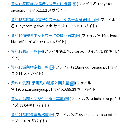
資料14病院総合情報システム仕様書
(ファイル名:14system-
siyou.pdf サイズ:1.12 メガバイト)
資料15病院総合情報システム「システム概要図」
(ファイル
名:15system-gaiyou.pdf サイズ:106.95 キロバイト)
資料16情報系ネットワークの機器台数
(ファイル名:16network-
kiki.pdf サイズ:39.51 キロバイト)
資料17統計一覧
(ファイル名:17toukei.pdf サイズ:71.88 キロバ
イト)
資料18滅菌物定数一覧
(ファイル名:18mekkinteisuu.pdf サイ
ズ:2.11 メガバイト)
資料19洗剤･消毒剤の種類と購入量
(ファイル
名:19senzaikounyuu.pdf サイズ:695.28 キロバイト)
資料20滅菌インジケーター実績
(ファイル名:20indicator.pdf サ
イズ:98.04 キロバイト)
資料21病院標準規格書
(ファイル名:21syokuzai-kikaku.pdf サ
イズ:1.18 メガバイト)