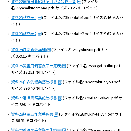
資料22病院患者給食使用野菜果物一覧
(ファイル
名:22yasaikudamono.pdf サイズ:78.26 キロバイト)
資料23献立表1
(ファイル名:23kondate1.pdf サイズ:8.46 メガバ
イト)
資料23献立表2
(ファイル名:23kondate2.pdf サイズ:9.62 メガバ
イト)
資料24月間食数詳細
(ファイル名:24syokusuu.pdf サイ
ズ:359.15 キロバイト)
資料25災害用備蓄食品一覧表
(ファイル名:25saigai-bitiku.pdf
サイズ:172.51 キロバイト)
資料26白衣洗濯業務仕様書
(ファイル名:26sentaku-siyou.pdf
サイズ:796.40 キロバイト)
資料27清掃業務委託仕様書
(ファイル名:27seisou-siyou.pdf サ
イズ:898.44 キロバイト)
資料28無菌室作業手順書
(ファイル名:28mukin-tejyun.pdf サイ
ズ:96.51 キロバイト)
資料29看護助手業務の仕様書
(ファイル名:29kango-siyou.pdf