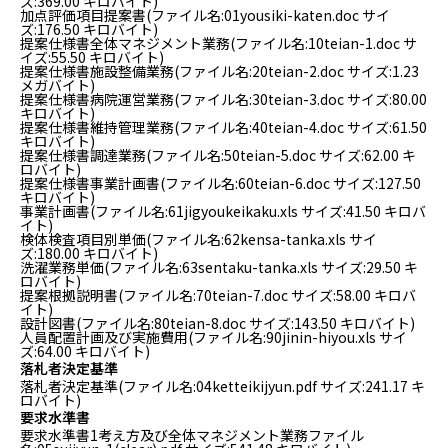
ズ:369.00 キロバイト)
病院の概要
加点評価項目提案書
(ファイル名:01yousiki-katen.doc サイ
ズ:176.50 キロバイト)
提案仕様書全体マネジメント業務
(ファイル名:10teian-1.doc サ
イズ:55.50 キロバイト)
当院の魅力
提案仕様書施設整備業務
(ファイル名:20teian-2.doc サイズ:1.23
メガバイト)
提案仕様書病院運営業務
(ファイル名:30teian-3.doc サイズ:80.00
よくある質問
キロバイト)
提案仕様書維持管理業務
(ファイル名:40teian-4.doc サイズ:61.50
キロバイト)
提案仕様書調達業務
(ファイル名:50teian-5.doc サイズ:62.00 キ
ご意見箱
ロバイト)
提案仕様書事業計画書
(ファイル名:60teian-6.doc サイズ:127.50
キロバイト)
事業計画書
(ファイル名:61jigyoukeikaku.xls サイズ:41.50 キロバ
イト)
検体検査項目別単価
(ファイル名:62kensa-tanka.xls サイ
ズ:180.00 キロバイト)
洗濯業務単価
(ファイル名:63sentaku-tanka.xls サイズ:29.50 キ
ロバイト)
提案根拠説明書
(ファイル名:70teian-7.doc サイズ:58.00 キロバ
イト)
設計図書
(ファイル名:80teian-8.doc サイズ:143.50 キロバイト)
人員配置計画及び実施費用
(ファイル名:90jinin-hiyou.xls サイ
ズ:64.00 キロバイト)
落札者決定基準
落札者決定基準
(ファイル名:04ketteikijyun.pdf サイズ:241.17 キ
ロバイト)
要求水準書
要求水準書1考え方及び全体マネジメント業務
ファイル