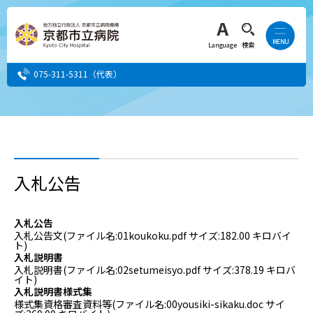
Language
検索
075-311-5311
（代表）
患者さん・ご家族の方
医療・介護関係者の方
入札公告
人間ドック希望の方
入札公告
入札公告文
(ファイル名:01koukoku.pdf サイズ:182.00 キロバイ
当院へ就職希望の方
ト)
入札説明書
入札説明書
(ファイル名:02setumeisyo.pdf サイズ:378.19 キロバ
事業者・その他の方
イト)
入札説明書様式集
様式集資格審査資料等
(ファイル名:00yousiki-sikaku.doc サイ