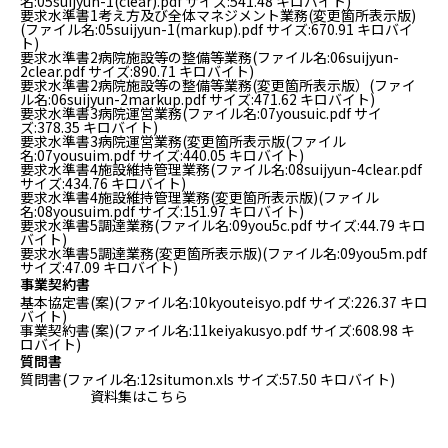
名:05suijyun-1(clear).pdf サイズ:541.48 キロバイト)
要求水準書1考え方及び全体マネジメント業務(変更箇所表示版)
(ファイル名:05suijyun-1(markup).pdf サイズ:670.91 キロバイ
ト)
要求水準書2病院施設等の整備等業務
(ファイル名:06suijyun-
2clear.pdf サイズ:890.71 キロバイト)
要求水準書2病院施設等の整備等業務(変更箇所表示版）
(ファイ
ル名:06suijyun-2markup.pdf サイズ:471.62 キロバイト)
要求水準書3病院運営業務
(ファイル名:07yousuic.pdf サイ
ズ:378.35 キロバイト)
要求水準書3病院運営業務(変更箇所表示版
(ファイル
名:07yousuim.pdf サイズ:440.05 キロバイト)
要求水準書4施設維持管理業務
(ファイル名:08suijyun-4clear.pdf
サイズ:434.76 キロバイト)
要求水準書4施設維持管理業務(変更箇所表示版)
(ファイル
名:08yousuim.pdf サイズ:151.97 キロバイト)
要求水準書5調達業務
(ファイル名:09you5c.pdf サイズ:44.79 キロ
バイト)
要求水準書5調達業務(変更箇所表示版)
(ファイル名:09you5m.pdf
サイズ:47.09 キロバイト)
事業契約書
基本協定書(案)
(ファイル名:10kyouteisyo.pdf サイズ:226.37 キロ
バイト)
事業契約書(案)
(ファイル名:11keiyakusyo.pdf サイズ:608.98 キ
ロバイト)
質問書
質問書
(ファイル名:12situmon.xls サイズ:57.50 キロバイト)
資料集はこちら