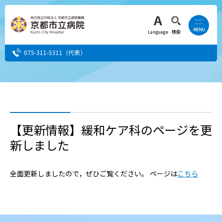
Language
検索
075-311-5311
（代表）
患者さん・ご家族の方
医療・介護関係者の方
【更新情報】緩和ケア科のページを更
新しました
人間ドック希望の方
当院へ就職希望の方
全面更新しましたので，ぜひご覧ください。 ページは
こちら
事業者・その他の方