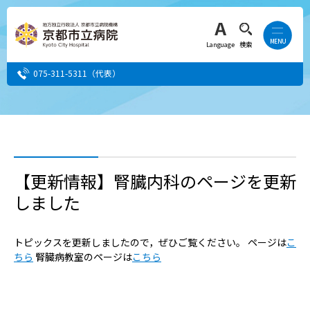
Language
検索
075-311-5311
（代表）
患者さん・ご家族の方
医療・介護関係者の方
【更新情報】腎臓内科のページを更新
しました
人間ドック希望の方
当院へ就職希望の方
トピックスを更新しましたので，ぜひご覧ください。 ページは
こ
ちら
腎臓病教室のページは
こちら
事業者・その他の方