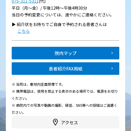
075-311-5311
(代)
平日（月～金）/ 午後12時～午後4時30分
当日の予約変更については、速やかにご連絡ください。
▶︎ 紹介状をお持ちでご自身で予約される患者さんは
こちら
院内マップ
患者紹介FAX用紙
※ 当院は、敷地内全面禁煙です。
※ 携帯電話は、使用を禁止する表示のある場所では、電源をお切り
ください。
※ 病院内での写真や動画の撮影、録音、SNS等への投稿はご遠慮く
ださい。
アクセス