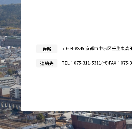
医療目的で来日される患者さ
当院
んへ
事業
製薬
入札
〒604-8845 京都市中京区壬生東高
住所
治験
TEL：
075-311-5311
(代)
FAX：075-3
連絡先