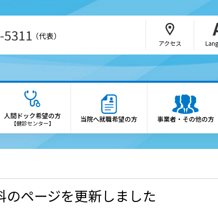
（代表）
アクセス
Lan
・介護関係者の方
病院の概要
さんの紹介方法
院長あいさつ
人間ドック希望の方
当院へ就職希望の方
事業者・その他の方
b予約（SAKU洛連携）
理念・憲章
【健診センター】
科・部門
施設概要
医制度
診療科・各部門の案内
会・研究会のご案内
倫理方針
科のページを更新しました
薬局の方へ
患者さんの権利と患者さん