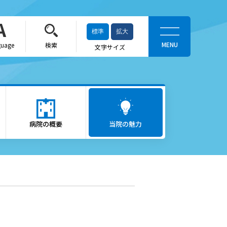
標準
拡大
guage
検索
文字サイズ
当院の魅力
がん医療
病院の概要
ロボット支援手術「ダヴィン
当院の魅力
チ」
救急医療
出産をお考えの方
かかりつけ医（登録医）をお
探しの方
へ