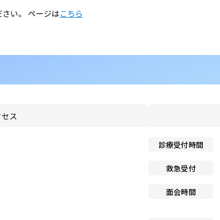
のお願い
さい。 ページは
こちら
と介護の連携窓口
子ども患者さんの権利
広報誌「連携だより」
個人情報保護方針
紀要
ペイシェントハラスメント
関する基本方針
ドック希望の方
院内感染対策指針
センター基本診療方針
クセス
医師の働き方改革に関する
者のみなさま
願い
診療受付時間
センターフロアマップ
看護師による特定行為の包
救急受付
同意のお願い
アクセス
面会時間
厚生労働大臣の定める掲示
センター施設概要
項等