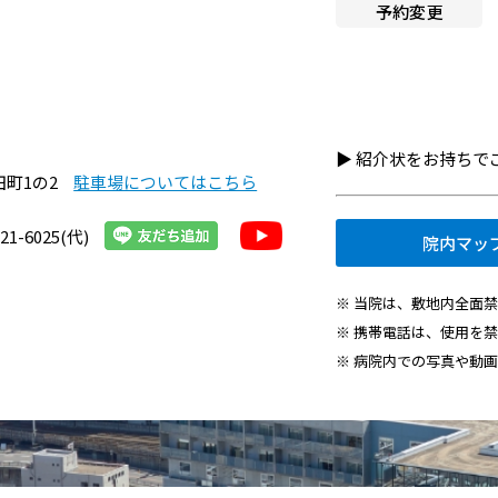
予約変更
へ就職希望の方
施設認定一覧
者・その他の方
指定医療機関一覧
組織図
・医療関連企業の方
▶︎ 紹介状をお持ち
京都市立病院のPFI事業につ
情報
田町1の2
駐車場についてはこちら
て
21-6025(代)
院内マッ
京都市立病院の運営につい
※ 当院は、敷地内全面
交通アクセス
※ 携帯電話は、使用を
院内施設・アメニティ
※ 病院内での写真や動
フロアマップ