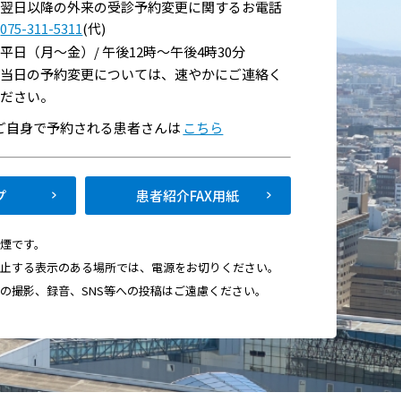
翌日以降の外来の受診予約変更に関するお電話
075-311-5311
(代)
平日（月～金）/ 午後12時～午後4時30分
当日の予約変更については、速やかにご連絡く
ださい。
でご自身で予約される患者さんは
こちら
い
プ
患者紹介FAX用紙
て
禁煙です。
禁止する表示のある場所では、電源をお切りください。
画の撮影、録音、SNS等への投稿はご遠慮ください。