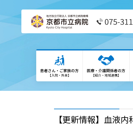
患者さん・ご家族の方
医療
外来受診の方
患者
患者さん・ご家族の方
医療・介護関係者の方
外来担当表
We
【入院・外来】
【紹介・地域連携】
救急外来の方
診療
入院・お見舞いの方
登録
診療科・部門
勉強
【更新情報】血液内
各種専門外来
保険