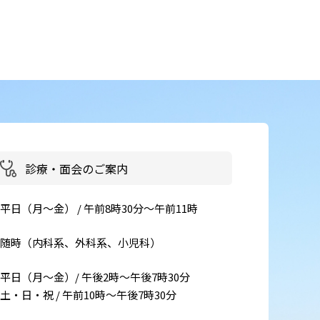
患者さん・ご家族の情報交換
会
イベント・取組
災害医療・DMAT
に
チーム医療
診療・面会のご案内
広報
お
よくある質問
平日（月～金） / 午前8時30分～午前11時
括
ご意見箱
随時（内科系、外科系、小児科）
平日（月～金）/ 午後2時～午後7時30分
事
土・日・祝 / 午前10時～午後7時30分