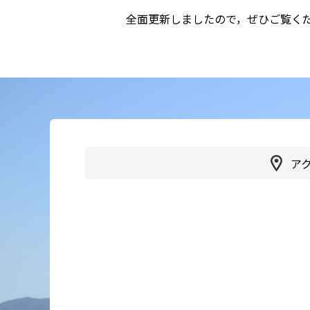
全面更新しましたので，ぜひご覧くだ
かかりつけ医（登録医）をお
医療
探しの方
連携
各種ご相談
病院
患者さん・ご家族の情報交換
会
人間
広報誌「やすらぎ」
健診
ア
イベント・取組
受診
臨床研究
健診
医療通訳
交通
手話通訳
健診