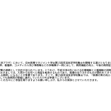
交流プラザ）において、日本医療マネジメント学会第15回京滋支部学術集会を開催する運びとなりま
医師、看護師、コメディカル及び事務職などの多職種が一同に会して、病院機能の向上、今後の病院
緊の課題として対応が迫られています。とりわけ、平成30年4月における診療報酬と介護報酬の同
におきましては、入院から在宅へと視座を転換するものであり、医療の在り方そのものが問われてき
る病院」になることが重要であります。 そこで、第15回京滋支部学術集会では、「医療の質の向
少しでも自病院の取組に還元していただければ幸甚でございます。
多くの方々にご参加を賜りますようお願い申し上げ、私からの挨拶とさせていただきます。