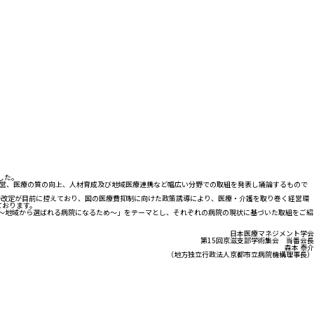
した。
経営、医療の質の向上、人材育成及び地域医療連携など幅広い分野での取組を発表し議論するもので
時改定が目前に控えており、国の医療費抑制に向けた政策誘導により、医療・介護を取り巻く経営環
ております。
上～地域から選ばれる病院になるため～」をテーマとし、それぞれの病院の現状に基づいた取組をご紹
日本医療マネジメント学会
第15回京滋支部学術集会 当番会長
森本 泰介
（地方独立行政法人京都市立病院機構理事長）