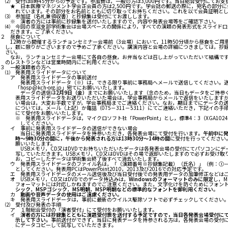
⑵ 受付は8時45分からの予定です。参加費は，一般の方は3,000円です。当日総合受付にてお支
★ 日本医療マネジメント学会正会員の方は2,500円です。学会誌の郵送の際に，宛名の
れています。その部分をお名前とともに切り取ってお持ちください。これを以て会員証明とし
⑶ 参加証（名札兼領収書）と抄録集は受付にてお渡しします。
※ 演者の方には事前に抄録集を送付いたしますので，内容や発表会場等をご確認下さい。
⑷ 今回の京滋支部学術集会は会場スペースの関係により，すべての演題の発表形式をスライド口
だきます。ご了承ください。
２ 昼食について
12時から開催するランチョンセミナー会場前（3会場）において，11時50分頃から昼食を
し，数に限りがございますので予めご了承ください。講演内容と会場の詳細につきましては，抄
さい。
なお，ランチョンセミナー会場にて各自の昼食，お弁当などは召し上がっていただいて結構です
のレストランなどは営業時間内にご利用ください。
３ 一般演題者の方へ
⑴ 発表用スライドデータについて
ア 発表用スライドデータの事前送付
発表用スライドデータ（※）は，できる限り事前に事務局へメールで送信してください
「hosp@kch-org.jp」宛てにお願いいたします。
データの送信は
2月9日（金）
までにお願いいたします（念のため，当日もデータをご持
表用スライドデータをお送りいただいた場合は，学会事務局からメールで返信をいたしま
い場合は，大変お手数ですが，学会事務局までご連絡ください。なお，期日までにデータの送
については，メール（上記）か電話（075－311－5311）にてご連絡いただき，下記イの手
にて受付をお願いいたします。
※ 発表用スライドデータは，マイクロソフト社「PowerPoint」とし，標準4：3（XGA1024
してください。
イ 事前に発表用スライドデータの送信ができない場合
当日に発表用スライドデータを持参いただき，各発表会場にて受付を行います。
午前中に
時～9時30分の間に，午後から発表される方は13時30分～14時の間
に受付を行ってください
願いいたします。
USBメモリ，CD又はDVDでお持ちいただいたデータは各発表会場の受付にてパソコンにデ
写していただきます。USBメモリ，CD又はDVDはその場で返却いたしますので必ずお受け取
お，コピーしたデータは学術集会終了後すべて消去いたします。
ウ 発表用スライドデータのファイル名は，「（演題番号※抄録集記載）（氏名）」（例：①－
としてください。発表用PCはPowerPoint2010，2013及び2016での対応予定です。
エ 発表用スライドデータのメール送信後及び当日受付後での発表用データの加筆修正などはご
オ USBメモリ，CD又はDVDでのデータ持込みは，
Windowsのフォーマットのみに限定
し，Ma
フォーマットには対応しかねますのでご注意ください。また，文字化けを防ぐためにフォン
シック
，
MSP
ゴシック
，
MS
明朝
，
MSP
明朝
などの標準的なフォントを御利用ください
。
カ
動画や音声データの使用はご遠慮ください。
キ 発表用スライドデータは，事前に最新のウイルス駆除ソフトで必ずチェックしてください
⑵ 受付及び発表の手順
ア １階総合受付の「演者受付」にて受付をお願いいたします。
イ
演者の方には抄録集とともに演題受付票を送付する予定ですので，当日各発表会場受付に
示して下さい。
事前送付ができず，当日に発表データを持参される方は，各発表会場の受付
にデータコピーして試写していただきます。