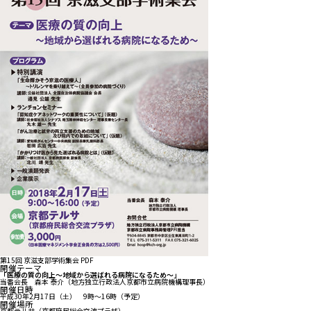
第15回 京滋支部学術集会 PDF
開催テーマ
「医療の質の向上～地域から選ばれる病院になるため～」
当番会長 森本 泰介（地方独立行政法人京都市立病院機構理事長）
開催日時
平成30年2月17日（土） 9時～16時（予定）
開催場所
京都テルサ（京都府民総合交流プラザ）