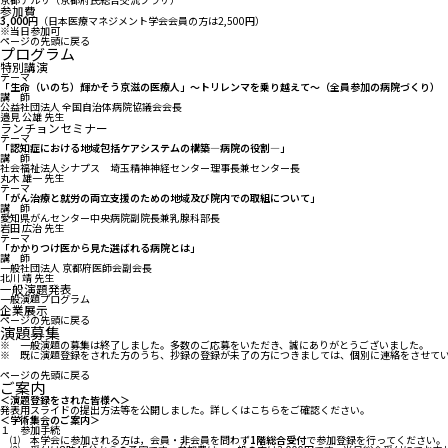
参加費
3,000
円（日本医療マネジメント学会会員の方は2,500円）
※当日参加可
ページの先頭に戻る
プログラム
特別講演
テーマ
「生命（いのち）輝かそう京滋の医療人」～トリレンマを乗り越えて～（全員参加の病院づくり）
講 師
公益社団法人 全国自治体病院協議会会長
邉見 公雄 先生
ランチョンセミナー
テーマ
「認知症における地域包括ケアシステムの構築―病院の役割―」
講 師
社会福祉法人シナプス 埼玉精神神経センター理事長兼センター長
丸木 雄一 先生
テーマ
「がん治療と就労の両立支援のための地域及び院内での取組について」
講 師
愛知県がんセンター中央病院副院長兼乳腺科部長
岩田 広治 先生
テーマ
「かかりつけ医から見た選ばれる病院とは」
講 師
一般社団法人 京都府医師会副会長
北川 靖 先生
一般演題発表
一般演題プログラム
企業展示
ページの先頭に戻る
演題募集
※ 一般演題の募集は終了しました。多数のご応募をいただき、誠にありがとうございました。
※ 既に演題登録をされた方のうち、抄録の登録が未了の方につきましては、個別に連絡をさせて
ページの先頭に戻る
ご案内
＜演題登録をされた皆様へ＞
発表用スライドの提出方法等を公開しました。詳しくは
こちら
をご確認ください。
＜学術集会のご案内＞
１ 参加手続
⑴ 本学会に参加される方は，会員・非会員を問わず
1階総合受付
で参加登録を行ってください。