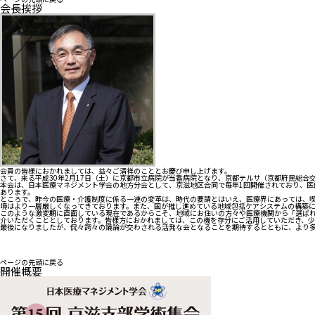
会長挨拶
会員の皆様におかれましては、益々ご清祥のこととお慶び申し上げます。
さて、来る平成30年2月17日（土）に京都市立病院が当番病院となり、京都テルサ（京都府民総合
本会は、日本医療マネジメント学会の地方分会として、京滋地区合同で毎年1回開催されており、
あります。
ところで、昨今の医療・介護制度に係る一連の変革は、時代の要請とはいえ、医療界にあっては、喫
境はより一層厳しくなってきております。また、国が推し進めている地域包括ケアシステムの構築
このような激変期に直面している現在であるからこそ、地域にお住いの方々や医療機関から「選ばれ
介いただくこととしております。皆様方におかれましては、この機を存分にご活用していただき、
最後になりましたが、侃々諤々の議論が交わされる活発な会となることを期待するとともに、より
ページの先頭に戻る
開催概要