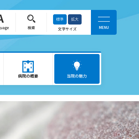
標準
拡大
guage
検索
文字サイズ
当院の魅力
がん医療
病院の概要
ロボット支援手術「ダヴィン
当院の魅力
チ」
救急医療
出産をお考えの方
かかりつけ医（登録医）をお
探しの方
へ