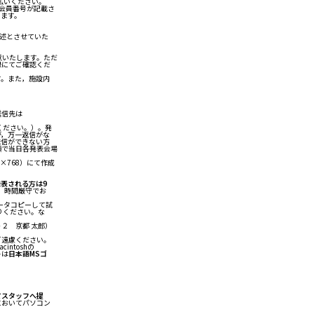
払いください。
部分に会員番号が記載さ
ます。
述とさせていた
ご用意いたします。ただ
録にてご確認くだ
。また，施設内
。送信先は
参ください。）。発
すが，万一返信がな
信ができない方
順で当日各発表会場
×768）にて作成
発表される方は9
。時間厳守でお
ータコピーして試
りください。な
２ 京都 太郎）
遠慮ください。
cintoshの
トは
日本語MSゴ
。
てスタッフへ提
においてパソコン