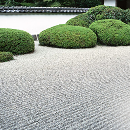
かかりつけ医（登録医）をお
医療
探しの方
連携
各種ご相談
病院
患者さん・ご家族の情報交換
会
人間
広報誌「やすらぎ」
健診
イベント・取組
受診
臨床研究
健診
医療通訳
交通
手話通訳
健診