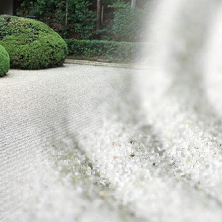
のお願い
と介護の連携窓口
子ども患者さんの権利
広報誌「連携だより」
個人情報保護方針
紀要
ペイシェントハラスメント
関する基本方針
ドック希望の方
院内感染対策指針
センター基本診療方針
医師の働き方改革に関する
者のみなさま
願い
センターフロアマップ
看護師による特定行為の包
同意のお願い
アクセス
厚生労働大臣の定める掲示
センター施設概要
項等