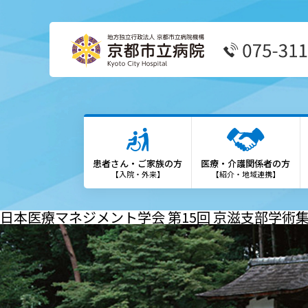
患者さん・ご家族の方
医療
外来受診の方
患者
患者さん・ご家族の方
医療・介護関係者の方
外来担当表
We
【入院・外来】
【紹介・地域連携】
救急外来の方
診療
日本医療マネジメント学会 第15回 京滋支部学術
入院・お見舞いの方
登録
診療科・部門
勉強
各種専門外来
保険