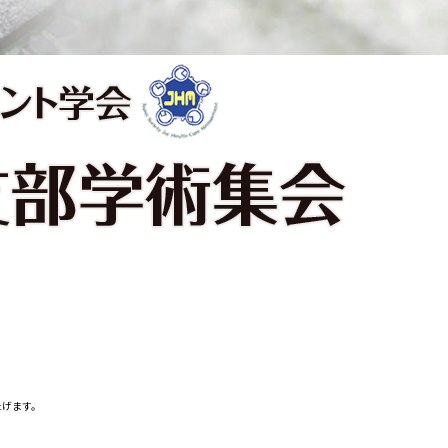
へ就職希望の方
施設認定一覧
者・その他の方
指定医療機関一覧
組織図
・医療関連企業の方
京都市立病院のPFI事業につ
情報
て
京都市立病院の運営につい
交通アクセス
院内施設・アメニティ
フロアマップ
。
上げます。