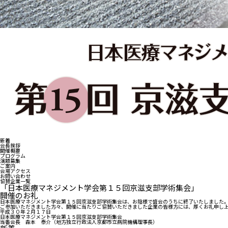
医療目的で来日される患者さ
当院
んへ
事業
製薬
入札
治験
新着
会長挨拶
開催概要
プログラム
演題募集
ご案内
会場アクセス
お問い合わせ
協賛企業一覧
「日本医療マネジメント学会第１５回京滋支部学術集会」
開催のお礼
日本医療マネジメント学会第１５回京滋支部学術集会は、お陰様で盛会のうちに終了いたしました
ご参加いただきました方々、開催に当たりご協賛いただきました企業の皆様方には、厚くお礼申し
平成３０年２月１７日
日本医療マネジメント学会第１５回京滋支部学術集会
当番会長 森本 泰介（地方独立行政法人京都市立病院機構理事長）