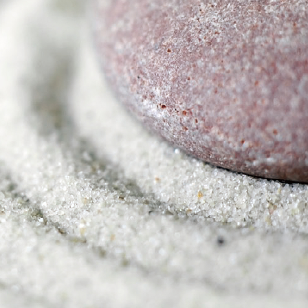
患者さん・ご家族の情報交換
会
イベント・取組
災害医療・DMAT
に
チーム医療
広報
お
よくある質問
括
ご意見箱
事