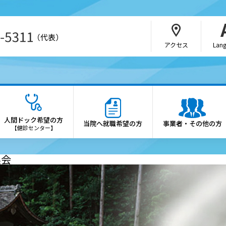
（代表）
アクセス
Lan
・介護関係者の方
病院の概要
さんの紹介方法
院長あいさつ
人間ドック希望の方
当院へ就職希望の方
事業者・その他の方
b予約（SAKU洛連携）
理念・憲章
【健診センター】
科・部門
施設概要
集会
医制度
診療科・各部門の案内
会・研究会のご案内
倫理方針
薬局の方へ
患者さんの権利と患者さん