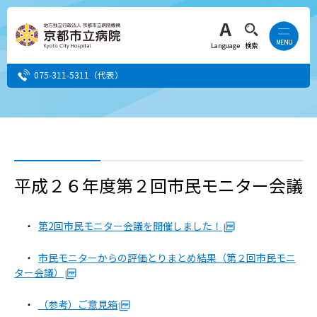
Language
検索
075-311-5311
（代表）
患者さん・ご家族の方
医療・介護関係者の方
平成２６年度第２回市民モニター会議
人間ドック希望の方
・
第2回市民モニター会議を開催しました！
当院へ就職希望の方
・
市民モニターからの評価とりまとめ結果（第２回市民モニ
ター会議）
事業者・その他の方
・
（参考）ご意見箱