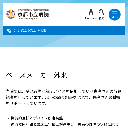
Language
検索
075-311-5311
（代表）
患者さん・ご家族の方
医療・介護関係者の方
ペースメーカー外来
人間ドック希望の方
当院では、植込み型心臓デバイスを使用している患者さんの経過
観察を行っています。以下の取り組みを通じて、患者さんの健康
当院へ就職希望の方
をサポートしています。
事業者・その他の方
機能的点検とデバイス設定調整
循環器内科医と臨床工学技士が連携し、患者の身体の状態に応じ