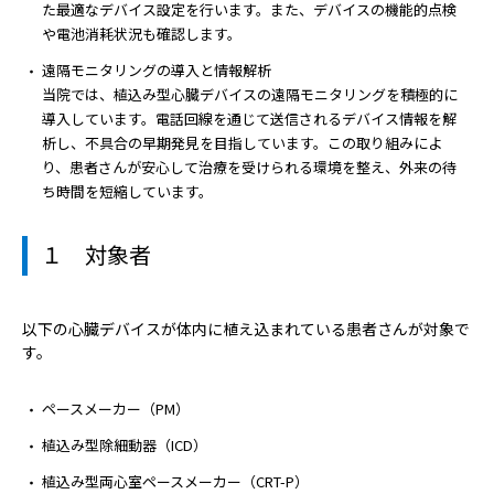
病院の概要
た最適なデバイス設定を行います。また、デバイスの機能的点検
や電池消耗状況も確認します。
当院の魅力
遠隔モニタリングの導入と情報解析
当院では、植込み型心臓デバイスの遠隔モニタリングを積極的に
導入しています。電話回線を通じて送信されるデバイス情報を解
よくある質問
析し、不具合の早期発見を目指しています。この取り組みによ
り、患者さんが安心して治療を受けられる環境を整え、外来の待
ご意見箱
ち時間を短縮しています。
１ 対象者
以下の心臓デバイスが体内に植え込まれている患者さんが対象で
す。
ペースメーカー（PM）
植込み型除細動器（ICD）
植込み型両心室ペースメーカー（CRT-P）