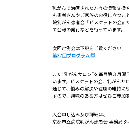
乳がんで治療された方々の情報交換
かかりつけ医（登録医）をお
医療
も患者さんやご家族のお役に立つこと
探しの方
院乳がん患者会『ビスケットの会』
連携
各種ご相談
て会報の発行などを行っています。
病院
患者さん・ご家族の情報交換
次回定例会は下記をご覧ください。
会
人間
第37回プログラム
広報誌「やすらぎ」
健診
また“乳がんサロン”を毎月第３月曜日
イベント・取組
受診
います。ビスケットの会、乳がんサ
通じて、悩みの解決や健康の維持に
臨床研究
健診
すので、興味のある方はぜひご参加
医療通訳
交通
入会申し込み及び詳細は、
手話通訳
健診
京都市立病院乳がん患者会 事務局 外科