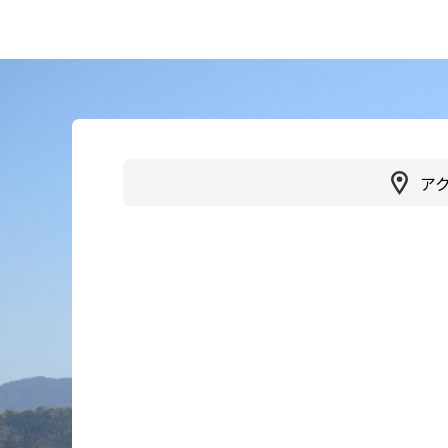
医療目的で来日される患者さ
当院
んへ
事業
製薬
入札
ア
治験