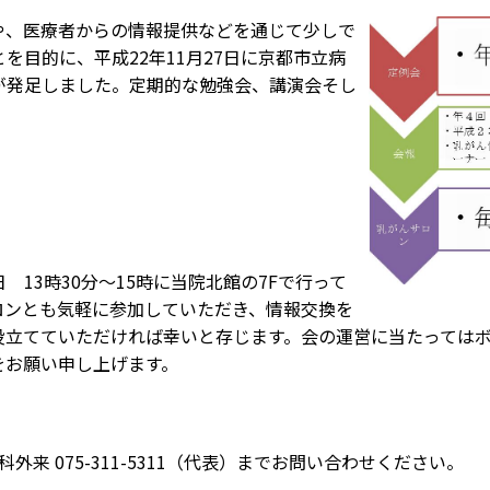
のお願い
や、医療者からの情報提供などを通じて少しで
と介護の連携窓口
を目的に、平成22年11月27日に京都市立病
子ども患者さんの権利
が発足しました。定期的な勉強会、講演会そし
広報誌「連携だより」
個人情報保護方針
紀要
ペイシェントハラスメント
関する基本方針
ドック希望の方
院内感染対策指針
センター基本診療方針
 13時30分～15時に当院北館の7Fで行って
医師の働き方改革に関する
者のみなさま
ロンとも気軽に参加していただき、情報交換を
願い
役立てていただければ幸いと存じます。会の運営に当たっては
センターフロアマップ
をお願い申し上げます。
看護師による特定行為の包
同意のお願い
アクセス
厚生労働大臣の定める掲示
センター施設概要
項等
外来 075-311-5311（代表）までお問い合わせください。