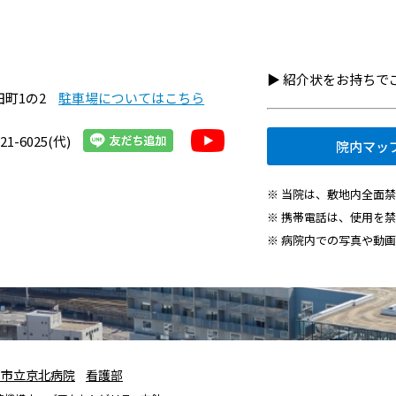
▶︎ 紹介状をお持ち
田町1の2
駐車場についてはこちら
21-6025(代)
院内マッ
※ 当院は、敷地内全面
※ 携帯電話は、使用を
※ 病院内での写真や動
都市立京北病院
看護部