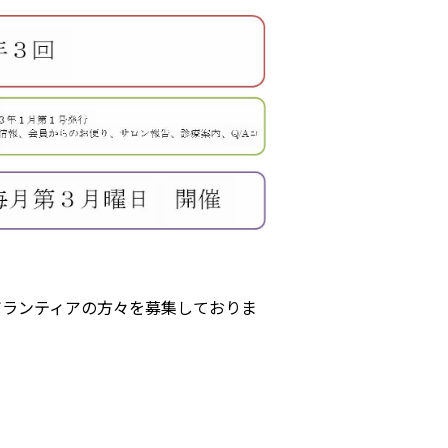
患者さん・ご家族の情報交換
会
イベント・取組
災害医療・DMAT
に
チーム医療
広報
お
よくある質問
ボランティアの方々を募集しておりま
括
ご意見箱
事