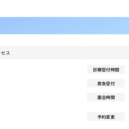
へ就職希望の方
施設認定一覧
者・その他の方
指定医療機関一覧
組織図
・医療関連企業の方
京都市立病院のPFI事業につ
情報
て
クセス
京都市立病院の運営につい
診療受付時間
交通アクセス
救急受付
院内施設・アメニティ
面会時間
フロアマップ
予約変更