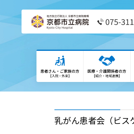
患者さん・ご家族の方
医療
外来受診の方
患者
患者さん・ご家族の方
医療・介護関係者の方
外来担当表
We
【入院・外来】
【紹介・地域連携】
救急外来の方
診療
入院・お見舞いの方
登録
診療科・部門
勉強
乳がん患者会（ビス
各種専門外来
保険