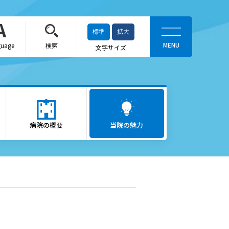
標準
拡大
guage
検索
文字サイズ
当院の魅力
がん医療
病院の概要
ロボット支援手術「ダヴィン
当院の魅力
チ」
救急医療
出産をお考えの方
かかりつけ医（登録医）をお
探しの方
へ