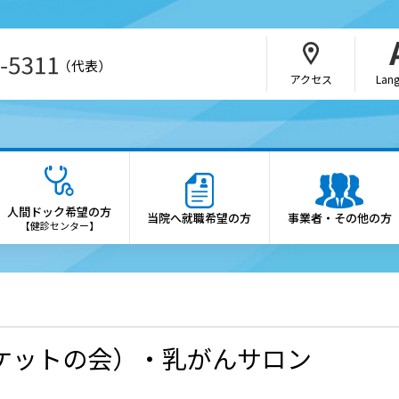
（代表）
アクセス
Lan
・介護関係者の方
病院の概要
さんの紹介方法
院長あいさつ
人間ドック希望の方
当院へ就職希望の方
事業者・その他の方
b予約（SAKU洛連携）
理念・憲章
【健診センター】
科・部門
施設概要
医制度
診療科・各部門の案内
会・研究会のご案内
倫理方針
ケットの会）・乳がんサロン
薬局の方へ
患者さんの権利と患者さん