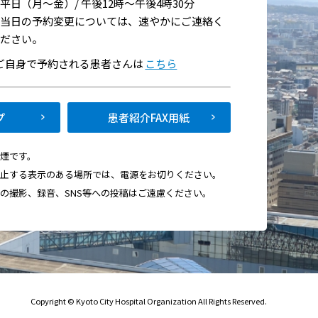
平日（月～金）/ 午後12時～午後4時30分
当日の予約変更については、速やかにご連絡く
ださい。
でご自身で予約される患者さんは
こちら
プ
患者紹介FAX用紙
禁煙です。
禁止する表示のある場所では、電源をお切りください。
画の撮影、録音、SNS等への投稿はご遠慮ください。
Copyright © Kyoto City Hospital Organization All Rights Reserved.