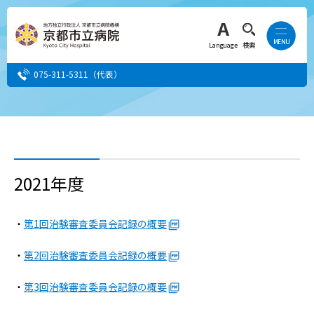
Language
検索
075-311-5311
（代表）
患者さん・ご家族の方
医療・介護関係者の方
2021年度
人間ドック希望の方
・
第1回治験審査委員会記録の概要
当院へ就職希望の方
・
第2回治験審査委員会記録の概要
事業者・その他の方
・
第3回治験審査委員会記録の概要