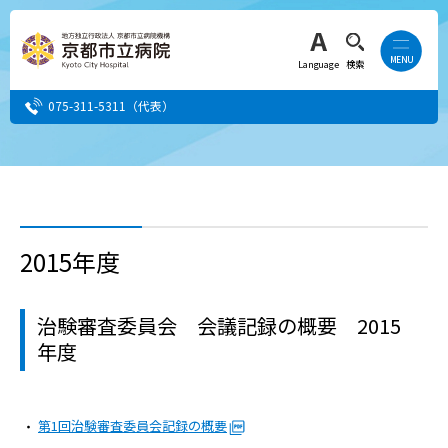
Language
検索
075-311-5311
（代表）
患者さん・ご家族の方
医療・介護関係者の方
2015年度
人間ドック希望の方
治験審査委員会 会議記録の概要 2015
当院へ就職希望の方
年度
事業者・その他の方
第1回治験審査委員会記録の概要