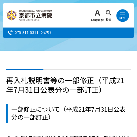
Language
検索
075-311-5311
（代表）
患者さん・ご家族の方
医療・介護関係者の方
再入札説明書等の一部修正（平成21
年7月31日公表分の一部訂正）
人間ドック希望の方
当院へ就職希望の方
一部修正について（平成21年7月31日公表
分の一部訂正）
事業者・その他の方