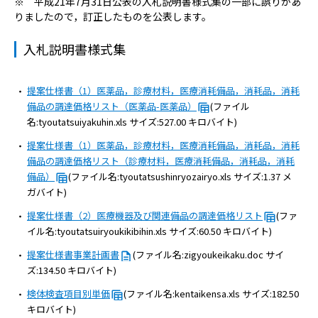
※ 平成21年7月31日公表の入札説明書様式集の一部に誤りがあ
病院の概要
りましたので，訂正したものを公表します。
当院の魅力
入札説明書様式集
よくある質問
提案仕様書（1）医薬品，診療材料，医療消耗備品，消耗品，消耗
備品の調達価格リスト（医薬品-医薬品）
(ファイル
ご意見箱
名:tyoutatsuiyakuhin.xls サイズ:527.00 キロバイト)
提案仕様書（1）医薬品，診療材料，医療消耗備品，消耗品，消耗
備品の調達価格リスト（診療材料，医療消耗備品，消耗品，消耗
備品）
(ファイル名:tyoutatsushinryozairyo.xls サイズ:1.37 メ
ガバイト)
提案仕様書（2）医療機器及び関連備品の調達価格リスト
(ファ
イル名:tyoutatsuiryoukikibihin.xls サイズ:60.50 キロバイト)
提案仕様書事業計画書
(ファイル名:zigyoukeikaku.doc サイ
ズ:134.50 キロバイト)
検体検査項目別単価
(ファイル名:kentaikensa.xls サイズ:182.50
キロバイト)