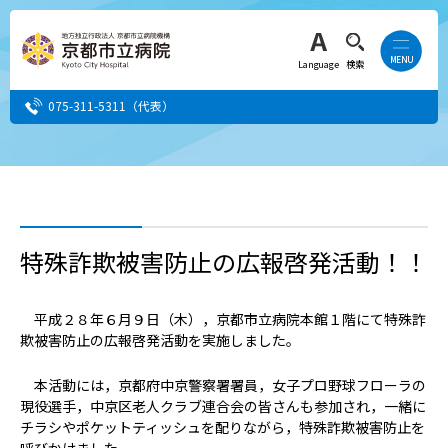
Language
検索
075-311-5311
（代表）
患者さん・ご家族の方
医療・介護関係者の方
特殊詐欺被害防止の広報啓発活動！！
人間ドック希望の方
平成２８年６月９日（木），京都市立病院本館１階にて特殊詐
欺被害防止の広報啓発活動を実施しました。
当院へ就職希望の方
本活動には，京都府中京警察署署員，女子プロ野球フローラの
事業者・その他の方
現役選手，中京区老人クラブ連合会の皆さんも参加され，一緒に
チラシやポケットティッシュを配りながら，特殊詐欺被害防止を