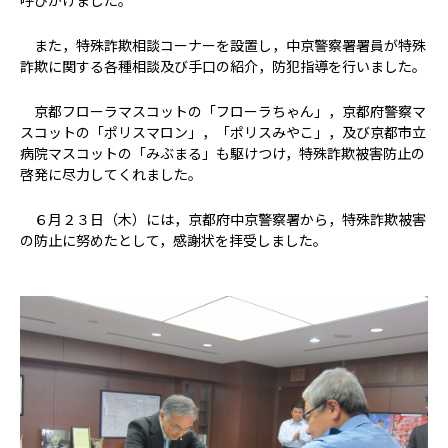
呼びかけました。
病院の概要
また，特殊詐欺相談コーナーを設置し，中京警察署署員が特殊
当院の魅力
詐欺に関する各種相談及び手口の紹介，防犯指導を行いました。
京都フローラマスコットの「フローラちゃん」，京都府警察マ
よくある質問
スコットの「ポリスマロン」，「ポリスみやこ」，及び京都市立
病院マスコットの「みぶまる」も駆けつけ，特殊詐欺被害防止の
ご意見箱
啓発に尽力してくれました。
６月２３日（木）には，京都府中京警察署から，特殊詐欺被害
の防止に努めたとして，感謝状を拝受しました。