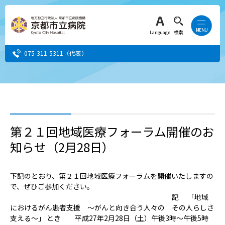
Language
検索
075-311-5311
（代表）
患者さん・ご家族の方
医療・介護関係者の方
第２１回地域医療フォーラム開催のお
知らせ（2月28日）
人間ドック希望の方
当院へ就職希望の方
下記のとおり、第２１回地域医療フォーラムを開催いたしますの
で、ぜひご参加ください。
記 「地域
事業者・その他の方
におけるがん患者支援 ～がんと向き合う人々の その人らしさ
支える～」 とき 平成27年2月28日（土）午後3時～午後5時