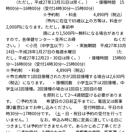
病院の概要
（ただし，平成27年12月31日は除く。） ・接種時間 15
時00分～16時00分（受付14時30分～15時00分）
※予約制 ・料金 4,890円（税込）
当院の魅力
（市内に在住で65歳以上の方等は，料金が
2,000円になります。ただし，事前申
よくある質問
請により1,500円～無料になる場合がありま
すので，各保健センター・支所にお尋 ねくだ
さい。） ＜小児（中学生以下）＞ ・実施期間 平成27年10月
ご意見箱
14日～平成28年1月27日の毎週水曜日 （た
だし，平成27年12月23・30日は除く。） ・接種時間 15時00
分～16時00分（受付14時30分～15時00分）
※予約制 ・料金 4,890円（税込）
※市立病院で1回目接種された方が2回目接種する場合は2,630円
（税込）になります。 ・接種回数 小学生以下は2回接種，中
学生は1回接種。2回接種の場合は1回目と2回目の間
を原則として2～4週間空ける必要がありま
す。 ○予約方法 希望日の2日前正午までに，電話又は医事
課2番窓口までお申し込みください。 受付時間は，平日の8
時30分～17時00分です。（土・日・祝日は予約の受付を行って
いません。） なお，申込み時に既に定員に達している日に
つきましては予約ができませんので，あらかじめご了承くださ