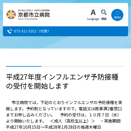
Language
検索
075-311-5311
（代表）
患者さん・ご家族の方
医療・介護関係者の方
平成27年度インフルエンザ予防接種
の受付を開始します
人間ドック希望の方
当院へ就職希望の方
市立病院では，下記のとおりインフルエンザの予防接種を実
施します。予約制となっていますので，電話又は医事課2番窓口
までお申し込みください。 予約の受付は，１０月７日（水）
事業者・その他の方
より開始いたします。 ＜成人（高校生以上）＞ ・実施期間
平成27年10月15日～平成28年1月28日の毎週木曜日