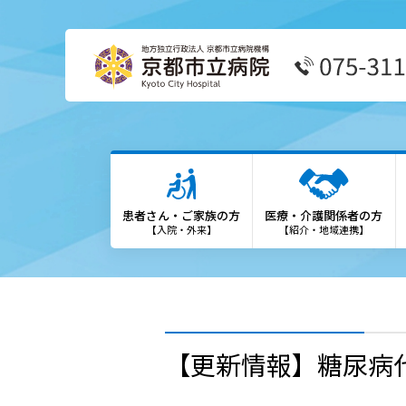
患者さん・ご家族の方
医療
外来受診の方
患者
患者さん・ご家族の方
医療・介護関係者の方
外来担当表
We
【入院・外来】
【紹介・地域連携】
救急外来の方
診療
入院・お見舞いの方
登録
診療科・部門
勉強
【更新情報】糖尿病
各種専門外来
保険