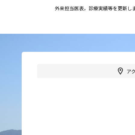
外来担当医表，診療実績等を更新しま
かかりつけ医（登録医）をお
医療
探しの方
連携
各種ご相談
病院
患者さん・ご家族の情報交換
会
人間
広報誌「やすらぎ」
健診
ア
イベント・取組
受診
臨床研究
健診
医療通訳
交通
手話通訳
健診