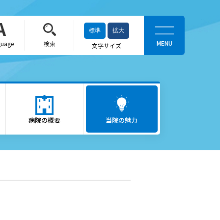
標準
拡大
guage
検索
文字サイズ
当院の魅力
がん医療
病院の概要
ロボット支援手術「ダヴィン
当院の魅力
チ」
救急医療
出産をお考えの方
かかりつけ医（登録医）をお
探しの方
へ