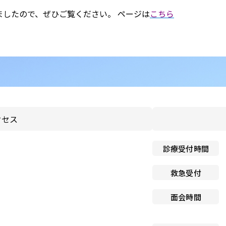
のお願い
したので、ぜひご覧ください。 ページは
こちら
と介護の連携窓口
子ども患者さんの権利
広報誌「連携だより」
個人情報保護方針
紀要
ペイシェントハラスメント
関する基本方針
ドック希望の方
院内感染対策指針
センター基本診療方針
クセス
医師の働き方改革に関する
者のみなさま
願い
診療受付時間
センターフロアマップ
看護師による特定行為の包
救急受付
同意のお願い
アクセス
面会時間
厚生労働大臣の定める掲示
センター施設概要
項等