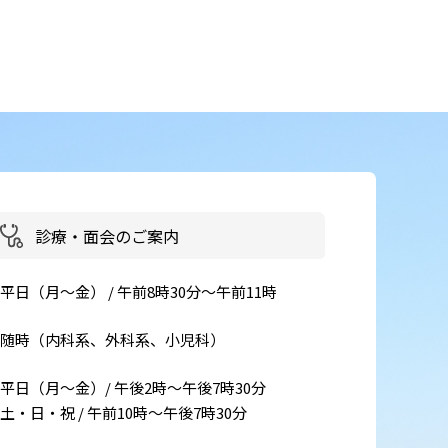
患者さん・ご家族の情報交換
会
イベント・取組
災害医療・DMAT
に
チーム医療
診療・面会のご案内
広報
お
よくある質問
平日（月～金） / 午前8時30分～午前11時
括
ご意見箱
随時（内科系、外科系、小児科）
平日（月～金）/ 午後2時～午後7時30分
事
土・日・祝 / 午前10時～午後7時30分