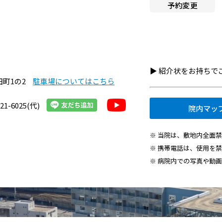
予約変更
へ就職希望の方
施設認定一覧
者・その他の方
指定医療機関一覧
組織図
・医療関連企業の方
▶︎ 紹介状をお持ち
京都市立病院のPFI事業につ
情報
田町1の2
駐車場についてはこちら
て
21-6025(代)
院内マッ
京都市立病院の運営につい
※ 当院は、敷地内全面
交通アクセス
※ 携帯電話は、使用を
院内施設・アメニティ
※ 病院内での写真や動
フロアマップ