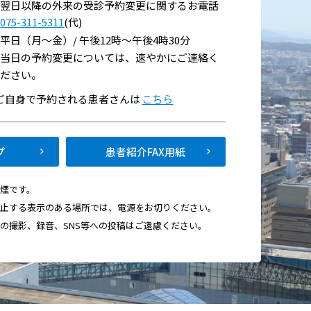
翌日以降の外来の受診予約変更に関するお電話
075-311-5311
(代)
平日（月～金）/ 午後12時～午後4時30分
当日の予約変更については、速やかにご連絡く
ださい。
でご自身で予約される患者さんは
こちら
い
プ
患者紹介FAX用紙
て
禁煙です。
禁止する表示のある場所では、電源をお切りください。
画の撮影、録音、SNS等への投稿はご遠慮ください。