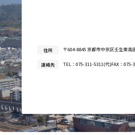
医療目的で来日される患者さ
当院
んへ
事業
製薬
入札
〒604-8845 京都市中京区壬生東高
住所
治験
TEL：
075-311-5311
(代)
FAX：075-3
連絡先