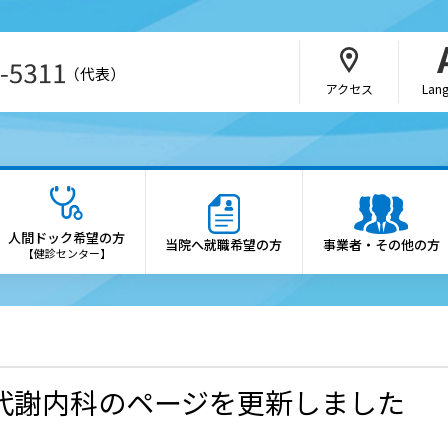
（代表）
アクセス
Lan
・介護関係者の方
病院の概要
さんの紹介方法
院長あいさつ
人間ドック希望の方
当院へ就職希望の方
事業者・その他の方
b予約（SAKU洛連携）
理念・憲章
【健診センター】
科・部門
施設概要
医制度
診療科・各部門の案内
会・研究会のご案内
倫理方針
代謝内科のページを更新しました
薬局の方へ
患者さんの権利と患者さん