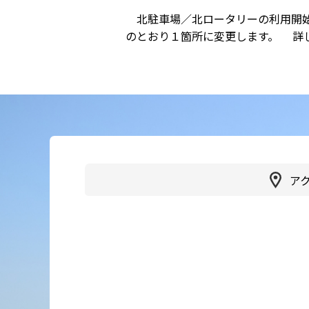
北駐車場／北ロータリーの利用開始
かかりつけ医（登録医）をお
医療
のとおり１箇所に変更します。 詳
探しの方
連携
各種ご相談
病院
患者さん・ご家族の情報交換
会
人間
広報誌「やすらぎ」
健診
ア
イベント・取組
受診
臨床研究
健診
医療通訳
交通
手話通訳
健診