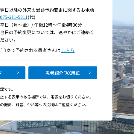
翌日以降の外来の受診予約変更に関するお電話
075-311-5311
(代)
平日（月～金）/ 午後12時～午後4時30分
当日の予約変更については、速やかにご連絡く
ださい。
い
でご自身で予約される患者さんは
こちら
て
プ
患者紹介FAX用紙
禁煙です。
禁止する表示のある場所では、電源をお切りください。
画の撮影、録音、SNS等への投稿はご遠慮ください。