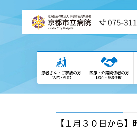
患者さん・ご家族の方
医療
外来受診の方
患者
患者さん・ご家族の方
医療・介護関係者の方
外来担当表
We
【入院・外来】
【紹介・地域連携】
救急外来の方
診療
入院・お見舞いの方
登録
診療科・部門
勉強
【１月３０日から】
各種専門外来
保険