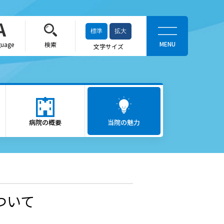
標準
拡大
guage
検索
文字サイズ
当院の魅力
がん医療
病院の概要
ロボット支援手術「ダヴィン
当院の魅力
チ」
救急医療
出産をお考えの方
ついて
かかりつけ医（登録医）をお
探しの方
へ