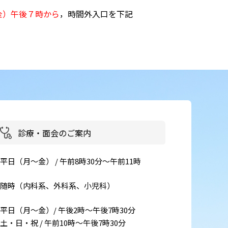
金）午後７時から
，時間外入口を下記
患者さん・ご家族の情報交換
会
イベント・取組
災害医療・DMAT
に
チーム医療
広報
診療・面会のご案内
お
よくある質問
平日（月～金） / 午前8時30分～午前11時
括
ご意見箱
随時（内科系、外科系、小児科）
事
平日（月～金）/ 午後2時～午後7時30分
土・日・祝 / 午前10時～午後7時30分