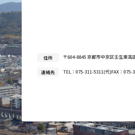
医療目的で来日される患者さ
当院
んへ
事業
製薬
入札
〒604-8845 京都市中京区壬生東高
住所
治験
TEL：
075-311-5311
(代)
FAX：075-3
連絡先