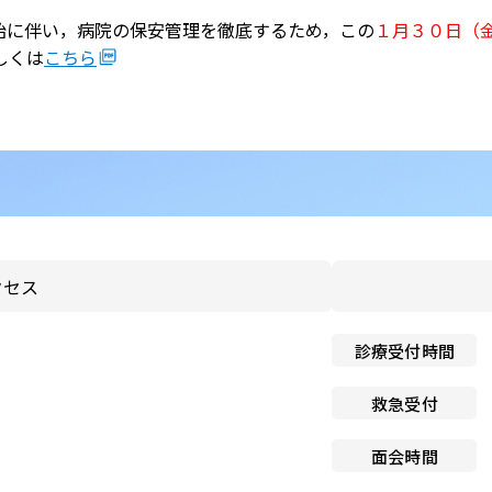
のお願い
に伴い，病院の保安管理を徹底するため，この
１月３０日（
と介護の連携窓口
しくは
こちら
子ども患者さんの権利
広報誌「連携だより」
個人情報保護方針
紀要
ペイシェントハラスメント
関する基本方針
ドック希望の方
院内感染対策指針
センター基本診療方針
クセス
医師の働き方改革に関する
者のみなさま
願い
センターフロアマップ
診療受付時間
看護師による特定行為の包
同意のお願い
アクセス
救急受付
厚生労働大臣の定める掲示
センター施設概要
面会時間
項等