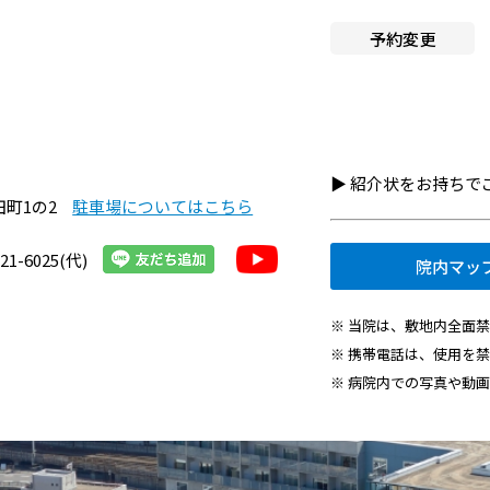
へ就職希望の方
施設認定一覧
予約変更
者・その他の方
指定医療機関一覧
組織図
・医療関連企業の方
京都市立病院のPFI事業につ
情報
▶︎ 紹介状をお持ち
て
田町1の2
駐車場についてはこちら
京都市立病院の運営につい
21-6025(代)
院内マッ
交通アクセス
※ 当院は、敷地内全面
院内施設・アメニティ
※ 携帯電話は、使用を
※ 病院内での写真や動
フロアマップ