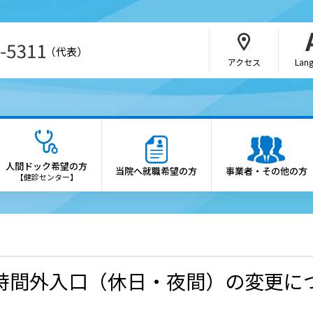
（代表）
アクセス
Lan
・介護関係者の方
病院の概要
さんの紹介方法
院長あいさつ
人間ドック希望の方
当院へ就職希望の方
事業者・その他の方
b予約（SAKU洛連携）
理念・憲章
【健診センター】
科・部門
施設概要
医制度
診療科・各部門の案内
会・研究会のご案内
倫理方針
時間外入口（休日・夜間）の変更に
薬局の方へ
患者さんの権利と患者さん