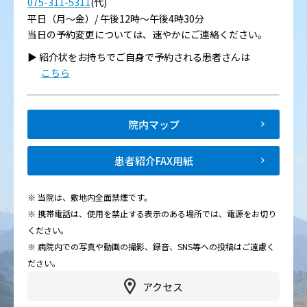
075-311-5311
(代)
平日（月～金）/ 午後12時～午後4時30分
当日の予約変更については、速やかにご連絡ください。
▶︎ 紹介状をお持ちでご自身で予約される患者さんは
こちら
院内マップ
患者紹介FAX用紙
※ 当院は、敷地内全面禁煙です。
※ 携帯電話は、使用を禁止する表示のある場所では、電源をお切り
ください。
※ 病院内での写真や動画の撮影、録音、SNS等への投稿はご遠慮く
ださい。
アクセス