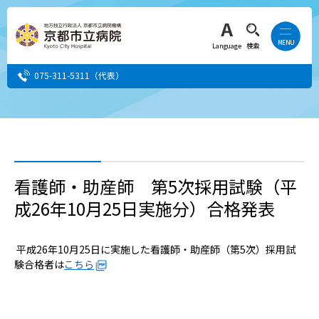
Language
検索
075-311-5311
（代表）
患者さん・ご家族の方
医療・介護関係者の方
看護師・助産師 第5次採用試験（平
成26年10月25日実施分）合格発表
人間ドック希望の方
当院へ就職希望の方
平成26年10月25日に実施した看護師・助産師（第5次）採用試
験合格者は
こちら
事業者・その他の方