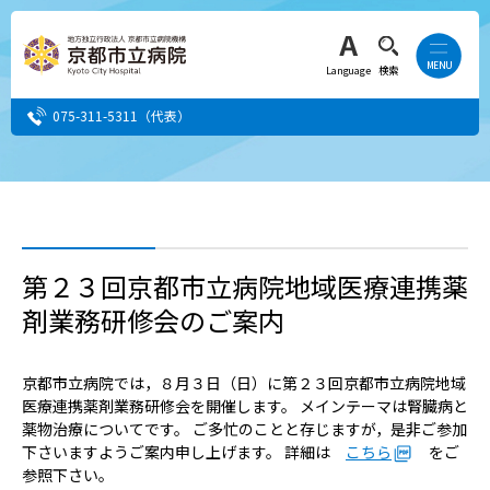
Language
検索
075-311-5311
（代表）
患者さん・ご家族の方
医療・介護関係者の方
第２３回京都市立病院地域医療連携薬
剤業務研修会のご案内
人間ドック希望の方
当院へ就職希望の方
京都市立病院では，８月３日（日）に第２３回京都市立病院地域
医療連携薬剤業務研修会を開催します。 メインテーマは腎臓病と
薬物治療についてです。 ご多忙のことと存じますが，是非ご参加
事業者・その他の方
下さいますようご案内申し上げます。 詳細は
こちら
をご
参照下さい。