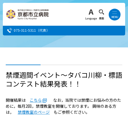
Language
検索
075-311-5311
（代表）
患者さん・ご家族の方
医療・介護関係者の方
禁煙週間イベント～タバコ川柳・標語
コンテスト結果発表！！
人間ドック希望の方
当院へ就職希望の方
開催結果は
こちら
なお，当院では禁煙にお悩みの方のた
めに，毎月2回，禁煙教室を開催しております。 興味のある方
は，
禁煙教室のページ
もご参照ください。
事業者・その他の方