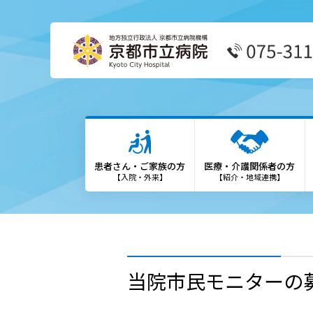
患者さん・ご家族の方
医療
外来受診の方
患者
患者さん・ご家族の方
医療・介護関係者の方
外来担当表
We
【入院・外来】
【紹介・地域連携】
救急外来の方
診療
入院・お見舞いの方
登録
診療科・部門
勉強
当院市民モニターの
各種専門外来
保険