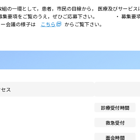
のお願い
取組の一環として，患者，市民の目線から， 医療及びサービス
と介護の連携窓口
 募集要項をご覧のうえ，ぜひご応募下さい。 ・ 募集要
子ども患者さんの権利
ター会議の様子は
こちら
からご覧下さい。
広報誌「連携だより」
個人情報保護方針
紀要
ペイシェントハラスメント
関する基本方針
ドック希望の方
院内感染対策指針
センター基本診療方針
医師の働き方改革に関する
者のみなさま
願い
クセス
センターフロアマップ
看護師による特定行為の包
診療受付時間
同意のお願い
アクセス
救急受付
厚生労働大臣の定める掲示
センター施設概要
項等
面会時間