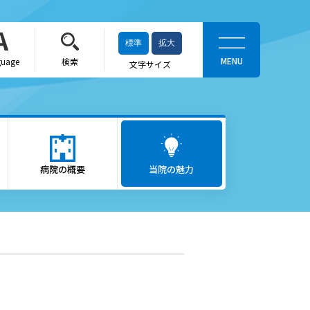
標準
拡大
guage
検索
文字サイズ
当院の魅力
がん医療
病院の概要
ロボット支援手術「ダヴィン
当院の魅力
チ」
救急医療
出産をお考えの方
かかりつけ医（登録医）をお
探しの方
へ