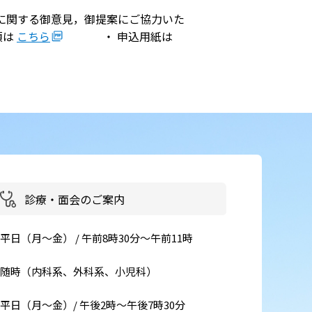
に関する御意見，御提案にご協力いた
患者さん・ご家族の情報交換
会
項は
こちら
・ 申込用紙は
イベント・取組
災害医療・DMAT
に
チーム医療
広報
お
診療・面会のご案内
よくある質問
括
ご意見箱
平日（月～金） / 午前8時30分～午前11時
随時（内科系、外科系、小児科）
事
平日（月～金）/ 午後2時～午後7時30分