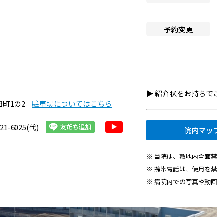
へ就職希望の方
施設認定一覧
予約変更
者・その他の方
指定医療機関一覧
組織図
・医療関連企業の方
京都市立病院のPFI事業につ
情報
て
▶︎ 紹介状をお持ち
田町1の2
駐車場についてはこちら
京都市立病院の運営につい
21-6025(代)
院内マッ
交通アクセス
院内施設・アメニティ
※ 当院は、敷地内全面
※ 携帯電話は、使用を
フロアマップ
※ 病院内での写真や動