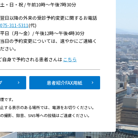
土・日・祝 / 午前10時～午後7時30分
翌日以降の外来の受診予約変更に関するお電話
075-311-5311
(代)
平日（月～金）/ 午後12時～午後4時30分
当日の予約変更については、速やかにご連絡く
ださい。
い
でご自身で予約される患者さんは
こちら
て
プ
患者紹介FAX用紙
禁煙です。
禁止する表示のある場所では、電源をお切りください。
画の撮影、録音、SNS等への投稿はご遠慮ください。