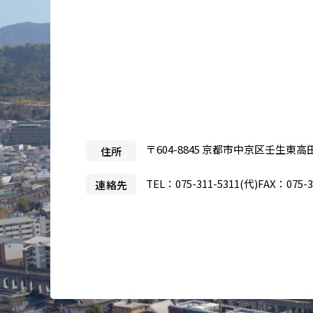
医療目的で来日される患者さ
当院
んへ
事業
製薬
入札
治験
〒604-8845 京都市中京区壬生東高
住所
TEL：
075-311-5311
(代)
FAX：075-3
連絡先