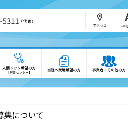
（代表）
アクセス
Lan
・介護関係者の方
病院の概要
さんの紹介方法
院長あいさつ
人間ドック希望の方
当院へ就職希望の方
事業者・その他の方
b予約（SAKU洛連携）
理念・憲章
【健診センター】
科・部門
施設概要
医制度
診療科・各部門の案内
会・研究会のご案内
倫理方針
募集について
薬局の方へ
患者さんの権利と患者さん