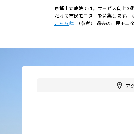
京都市立病院では，サービス向上の
かかりつけ医（登録医）をお
医療
だける市民モニターを募集します。
探しの方
こちら
（参考） 過去の市民モニ
連携
各種ご相談
病院
患者さん・ご家族の情報交換
会
人間
広報誌「やすらぎ」
健診
イベント・取組
受診
ア
臨床研究
健診
医療通訳
交通
手話通訳
健診