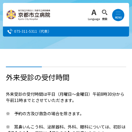
Language
検索
075-311-5311
（代表）
患者さん・ご家族の方
医療・介護関係者の方
外来受診の受付時間
人間ドック希望の方
外来受診の受付時間は平日（月曜日～金曜日）午前8時30分から
午前11時までとさせていただきます。
当院へ就職希望の方
※ 予約の方及び救急の場合を除きます。
事業者・その他の方
※ 耳鼻いんこう科、泌尿器科、外科、眼科については、初診は