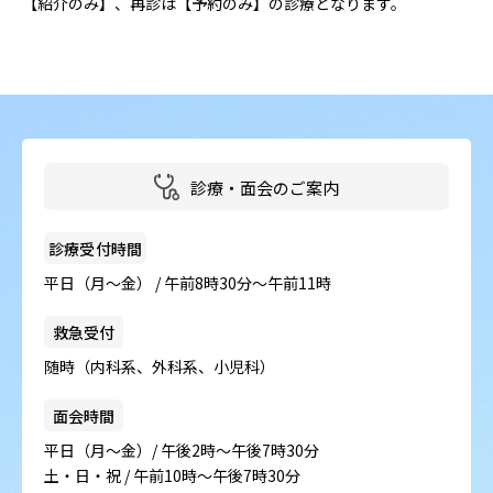
【紹介のみ】、再診は【予約のみ】の診療となります。
病院の概要
当院の魅力
よくある質問
ご意見箱
診療・面会のご案内
診療受付時間
平日（月～金） / 午前8時30分～午前11時
救急受付
随時（内科系、外科系、小児科）
面会時間
平日（月～金）/ 午後2時～午後7時30分
土・日・祝 / 午前10時～午後7時30分