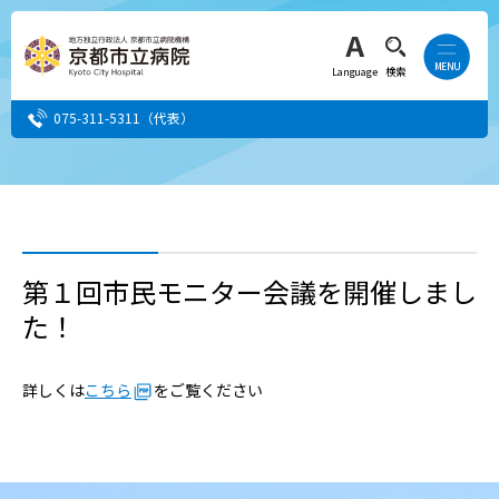
Language
検索
075-311-5311
（代表）
患者さん・ご家族の方
医療・介護関係者の方
第１回市民モニター会議を開催しまし
た！
人間ドック希望の方
当院へ就職希望の方
詳しくは
こちら
をご覧ください
事業者・その他の方