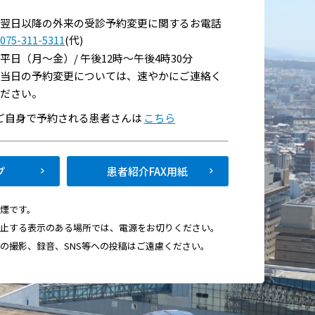
翌日以降の外来の受診予約変更に関するお電話
075-311-5311
(代)
平日（月～金）/ 午後12時～午後4時30分
当日の予約変更については、速やかにご連絡く
ださい。
い
でご自身で予約される患者さんは
こちら
て
プ
患者紹介FAX用紙
禁煙です。
禁止する表示のある場所では、電源をお切りください。
画の撮影、録音、SNS等への投稿はご遠慮ください。