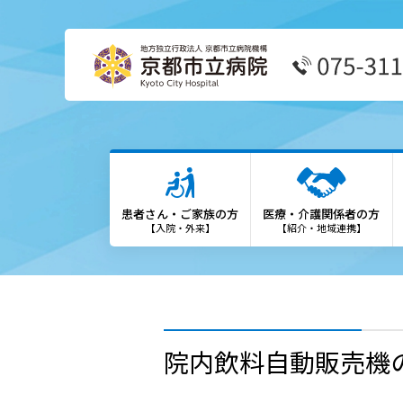
患者さん・ご家族の方
医療
外来受診の方
患者
患者さん・ご家族の方
医療・介護関係者の方
外来担当表
We
【入院・外来】
【紹介・地域連携】
救急外来の方
診療
入院・お見舞いの方
登録
診療科・部門
勉強
院内飲料自動販売機
各種専門外来
保険