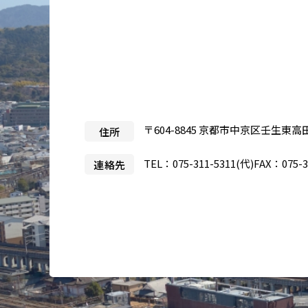
医療目的で来日される患者さ
当院
んへ
事業
製薬
入札
〒604-8845 京都市中京区壬生東高
住所
治験
TEL：
075-311-5311
(代)
FAX：075-3
連絡先