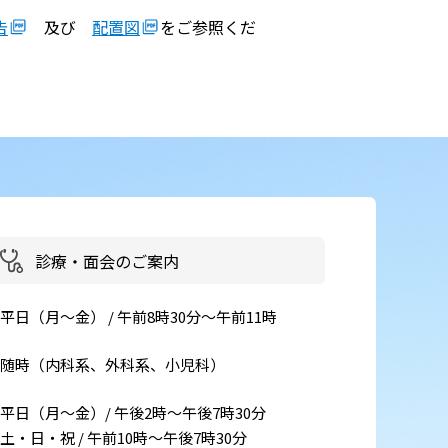
告
及び
配置図
をご参照くだ
患者さん・ご家族の情報交換
会
イベント・取組
災害医療・DMAT
に
チーム医療
広報
診療・面会のご案内
お
よくある質問
平日（月～金） / 午前8時30分～午前11時
括
ご意見箱
随時（内科系、外科系、小児科）
事
平日（月～金）/ 午後2時～午後7時30分
土・日・祝 / 午前10時～午後7時30分