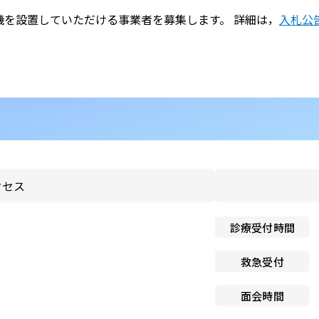
のお願い
機を設置していただける事業者を募集します。 詳細は，
入札公
と介護の連携窓口
子ども患者さんの権利
広報誌「連携だより」
個人情報保護方針
紀要
ペイシェントハラスメント
関する基本方針
ドック希望の方
院内感染対策指針
センター基本診療方針
クセス
医師の働き方改革に関する
者のみなさま
願い
センターフロアマップ
診療受付時間
看護師による特定行為の包
同意のお願い
アクセス
救急受付
厚生労働大臣の定める掲示
センター施設概要
面会時間
項等