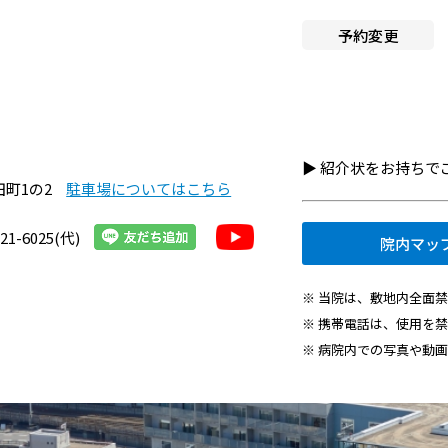
へ就職希望の方
施設認定一覧
予約変更
者・その他の方
指定医療機関一覧
組織図
・医療関連企業の方
京都市立病院のPFI事業につ
情報
▶︎ 紹介状をお持ち
て
田町1の2
駐車場についてはこちら
京都市立病院の運営につい
21-6025(代)
院内マッ
交通アクセス
※ 当院は、敷地内全面
院内施設・アメニティ
※ 携帯電話は、使用を
※ 病院内での写真や動
フロアマップ