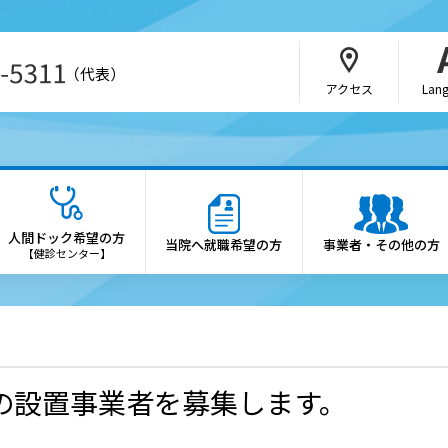
（代表）
アクセス
Lan
・介護関係者の方
病院の概要
さんの紹介方法
院長あいさつ
人間ドック希望の方
当院へ就職希望の方
事業者・その他の方
b予約（SAKU洛連携）
理念・憲章
【健診センター】
科・部門
施設概要
医制度
診療科・各部門の案内
会・研究会のご案内
倫理方針
の設置事業者を募集します。
薬局の方へ
患者さんの権利と患者さん