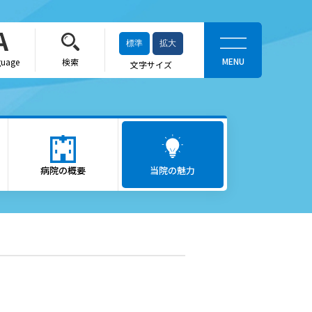
標準
拡大
guage
検索
文字サイズ
当院の魅力
がん医療
病院の概要
ロボット支援手術「ダヴィン
当院の魅力
チ」
救急医療
出産をお考えの方
かかりつけ医（登録医）をお
探しの方
へ