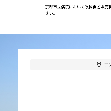
京都市立病院において飲料自動販売
かかりつけ医（登録医）をお
医療
さい。
探しの方
連携
各種ご相談
病院
患者さん・ご家族の情報交換
会
人間
広報誌「やすらぎ」
健診
ア
イベント・取組
受診
臨床研究
健診
医療通訳
交通
手話通訳
健診