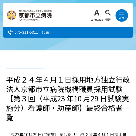
Language
検索
075-311-5311
（代表）
患者さん・ご家族の方
医療・介護関係者の方
平成２４年４月１日採用地方独立行政
法人京都市立病院機構職員採用試験
人間ドック希望の方
【第３回（平成23 年10 月29 日試験実
当院へ就職希望の方
施分）看護師・助産師】最終合格者一
覧
事業者・その他の方
平成23年10月29日に実施しました「平成２４年４月１日採用地