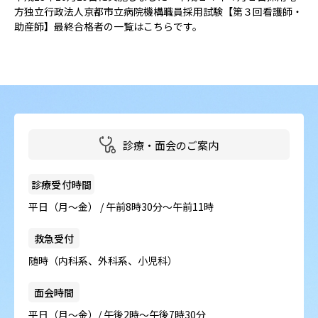
病院の概要
方独立行政法人京都市立病院機構職員採用試験【第３回看護師・
助産師】最終合格者の一覧はこちらです。
当院の魅力
よくある質問
ご意見箱
診療・面会のご案内
診療受付時間
平日（月～金） / 午前8時30分～午前11時
救急受付
随時（内科系、外科系、小児科）
面会時間
平日（月～金）/ 午後2時～午後7時30分