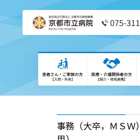
患者さん・ご家族の方
医療
外来受診の方
患者
患者さん・ご家族の方
医療・介護関係者の方
外来担当表
We
【入院・外来】
【紹介・地域連携】
救急外来の方
診療
入院・お見舞いの方
登録
診療科・部門
勉強
事務（大卒，ＭＳＷ
各種専門外来
保険
用）