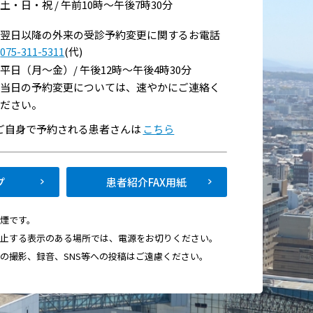
土・日・祝 / 午前10時～午後7時30分
翌日以降の外来の受診予約変更に関するお電話
075-311-5311
(代)
平日（月～金）/ 午後12時～午後4時30分
当日の予約変更については、速やかにご連絡く
ださい。
い
でご自身で予約される患者さんは
こちら
て
プ
患者紹介FAX用紙
禁煙です。
禁止する表示のある場所では、電源をお切りください。
画の撮影、録音、SNS等への投稿はご遠慮ください。