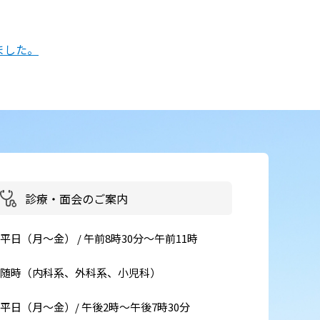
患者さん・ご家族の情報交換
会
ました。
イベント・取組
災害医療・DMAT
に
チーム医療
広報
お
診療・面会のご案内
よくある質問
括
平日（月～金） / 午前8時30分～午前11時
ご意見箱
随時（内科系、外科系、小児科）
事
平日（月～金）/ 午後2時～午後7時30分