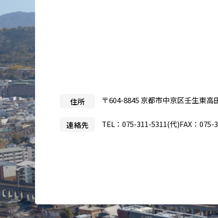
医療目的で来日される患者さ
当院
んへ
事業
製薬
入札
〒604-8845 京都市中京区壬生東高
住所
治験
TEL：
075-311-5311
(代)
FAX：075-3
連絡先