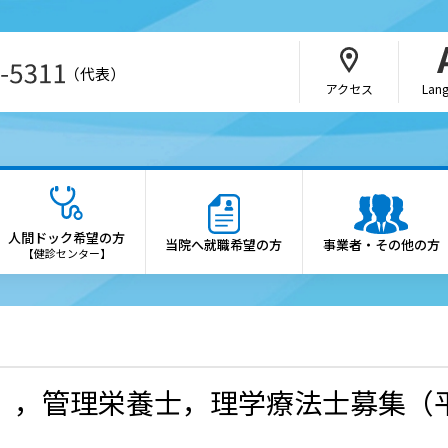
（代表）
アクセス
Lan
・介護関係者の方
病院の概要
さんの紹介方法
院長あいさつ
人間ドック希望の方
当院へ就職希望の方
事業者・その他の方
b予約（SAKU洛連携）
理念・憲章
【健診センター】
科・部門
施設概要
医制度
診療科・各部門の案内
会・研究会のご案内
倫理方針
），管理栄養士，理学療法士募集（
薬局の方へ
患者さんの権利と患者さん