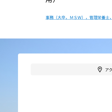
かかりつけ医（登録医）をお
医療
探しの方
事務（大卒，ＭＳＷ），管理栄養士
連携
各種ご相談
病院
患者さん・ご家族の情報交換
会
人間
広報誌「やすらぎ」
健診
イベント・取組
受診
ア
臨床研究
健診
医療通訳
交通
手話通訳
健診