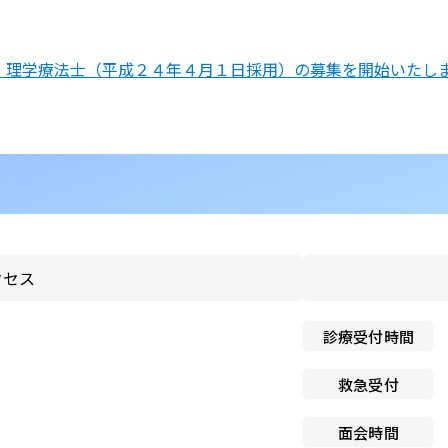
のお願い
と介護の連携窓口
子ども患者さんの権利
，理学療法士（平成２４年４月１日採用）の募集を開始いたし
広報誌「連携だより」
個人情報保護方針
紀要
ペイシェントハラスメント
関する基本方針
ドック希望の方
院内感染対策指針
センター基本診療方針
医師の働き方改革に関する
者のみなさま
クセス
願い
センターフロアマップ
看護師による特定行為の包
診療受付時間
同意のお願い
アクセス
救急受付
厚生労働大臣の定める掲示
センター施設概要
項等
面会時間