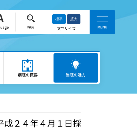
標準
拡大
guage
検索
文字サイズ
当院の魅力
がん医療
病院の概要
ロボット支援手術「ダヴィン
当院の魅力
チ」
救急医療
出産をお考えの方
平成２４年４月１日採
かかりつけ医（登録医）をお
探しの方
へ