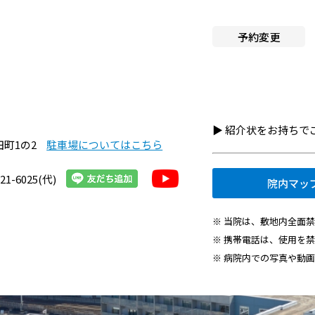
へ就職希望の方
施設認定一覧
予約変更
者・その他の方
指定医療機関一覧
組織図
・医療関連企業の方
京都市立病院のPFI事業につ
情報
て
▶︎ 紹介状をお持ち
田町1の2
駐車場についてはこちら
京都市立病院の運営につい
21-6025(代)
院内マッ
交通アクセス
※ 当院は、敷地内全面
院内施設・アメニティ
※ 携帯電話は、使用を
※ 病院内での写真や動
フロアマップ