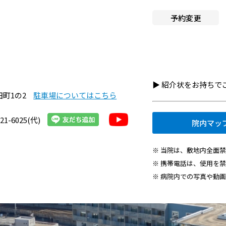
へ就職希望の方
施設認定一覧
予約変更
者・その他の方
指定医療機関一覧
組織図
・医療関連企業の方
京都市立病院のPFI事業につ
情報
▶︎ 紹介状をお持ち
て
田町1の2
駐車場についてはこちら
京都市立病院の運営につい
21-6025(代)
院内マッ
交通アクセス
※ 当院は、敷地内全面
院内施設・アメニティ
※ 携帯電話は、使用を
※ 病院内での写真や動
フロアマップ