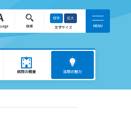
標準
拡大
guage
検索
文字サイズ
当院の魅力
がん医療
病院の概要
ロボット支援手術「ダヴィン
当院の魅力
チ」
救急医療
出産をお考えの方
かかりつけ医（登録医）をお
探しの方
へ