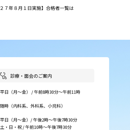
成２７年８月１日実施】合格者一覧は
患者さん・ご家族の情報交換
会
イベント・取組
災害医療・DMAT
に
チーム医療
広報
診療・面会のご案内
お
よくある質問
平日（月～金） / 午前8時30分～午前11時
括
ご意見箱
随時（内科系、外科系、小児科）
事
平日（月～金）/ 午後2時～午後7時30分
土・日・祝 / 午前10時～午後7時30分