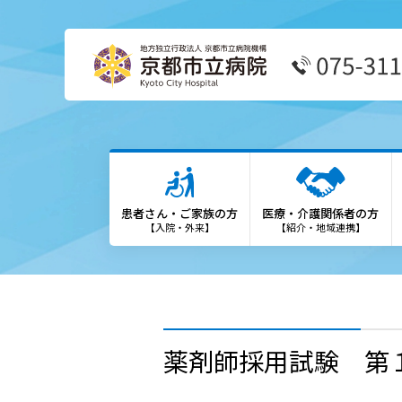
患者さん・ご家族の方
医療
外来受診の方
患者
患者さん・ご家族の方
医療・介護関係者の方
外来担当表
We
【入院・外来】
【紹介・地域連携】
救急外来の方
診療
入院・お見舞いの方
登録
診療科・部門
勉強
薬剤師採用試験 第
各種専門外来
保険