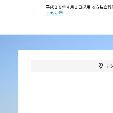
平成２８年４月１日採用 地方独立行
かかりつけ医（登録医）をお
医療
こちら
探しの方
連携
各種ご相談
病院
患者さん・ご家族の情報交換
会
人間
広報誌「やすらぎ」
健診
ア
イベント・取組
受診
臨床研究
健診
医療通訳
交通
手話通訳
健診