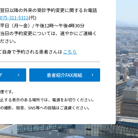
翌日以降の外来の受診予約変更に関するお電話
075-311-5311
(代)
平日（月～金）/ 午後12時～午後4時30分
当日の予約変更については、速やかにご連絡く
ださい。
い
でご自身で予約される患者さんは
こちら
て
プ
患者紹介FAX用紙
禁煙です。
禁止する表示のある場所では、電源をお切りください。
画の撮影、録音、SNS等への投稿はご遠慮ください。