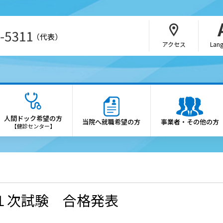
（代表）
アクセス
Lan
・介護関係者の方
病院の概要
さんの紹介方法
院長あいさつ
人間ドック希望の方
当院へ就職希望の方
事業者・その他の方
b予約（SAKU洛連携）
理念・憲章
【健診センター】
科・部門
施設概要
医制度
診療科・各部門の案内
会・研究会のご案内
倫理方針
１次試験 合格発表
薬局の方へ
患者さんの権利と患者さん