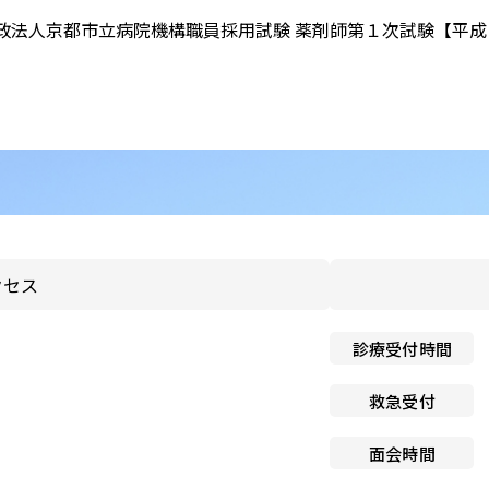
のお願い
政法人京都市立病院機構職員採用試験 薬剤師第１次試験【平
と介護の連携窓口
子ども患者さんの権利
広報誌「連携だより」
個人情報保護方針
紀要
ペイシェントハラスメント
関する基本方針
ドック希望の方
院内感染対策指針
センター基本診療方針
クセス
医師の働き方改革に関する
者のみなさま
願い
センターフロアマップ
診療受付時間
看護師による特定行為の包
同意のお願い
アクセス
救急受付
厚生労働大臣の定める掲示
センター施設概要
面会時間
項等