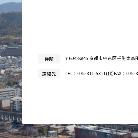
医療目的で来日される患者さ
当院
んへ
事業
製薬
入札
〒604-8845 京都市中京区壬生東高
住所
治験
TEL：
075-311-5311
(代)
FAX：075-3
連絡先