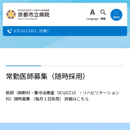
Language
検索
075-311-5311
（代表）
患者さん・ご家族の方
医療・介護関係者の方
常勤医師募集（随時採用）
人間ドック希望の方
医師（麻酔科・集中治療室（ICU/CCU）・リハビリテーション
科）随時募集 （毎月１日採用） 詳細はこちら
当院へ就職希望の方
事業者・その他の方