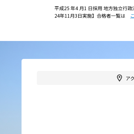
平成25 年4 月1 日採用 地方独
かかりつけ医（登録医）をお
医療
24年11月3日実施】合格者一覧は
探しの方
連携
各種ご相談
病院
患者さん・ご家族の情報交換
会
人間
広報誌「やすらぎ」
健診
ア
イベント・取組
受診
臨床研究
健診
医療通訳
交通
手話通訳
健診