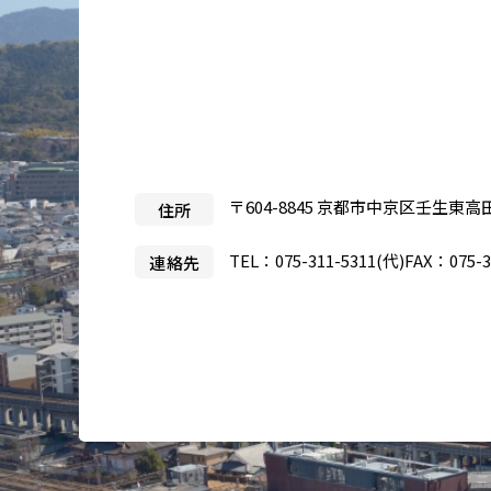
医療目的で来日される患者さ
当院
んへ
事業
製薬
入札
〒604-8845 京都市中京区壬生東高
住所
治験
TEL：
075-311-5311
(代)
FAX：075-3
連絡先