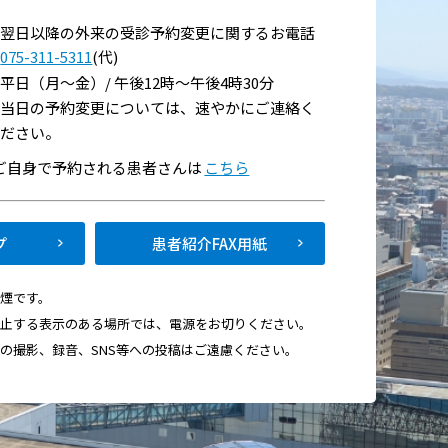
翌日以降の外来の受診予約変更に関するお電話
075-311-5311
(代)
平日（月～金）/ 午後12時～午後4時30分
当日の予約変更については、速やかにご連絡く
ださい。
い
でご自身で予約される患者さんは
こちら
て
プ
患者紹介FAX用紙
禁煙です。
禁止する表示のある場所では、電源をお切りください。
画の撮影、録音、SNS等への投稿はご遠慮ください。