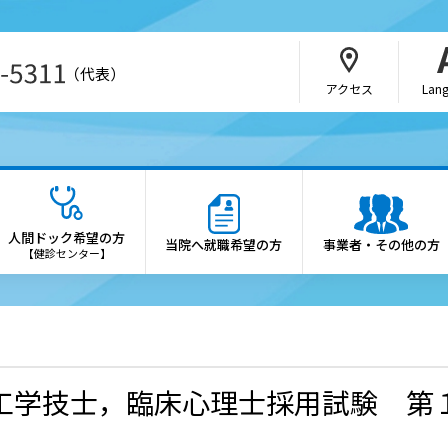
（代表）
アクセス
Lan
・介護関係者の方
病院の概要
さんの紹介方法
院長あいさつ
人間ドック希望の方
当院へ就職希望の方
事業者・その他の方
b予約（SAKU洛連携）
理念・憲章
【健診センター】
科・部門
施設概要
医制度
診療科・各部門の案内
会・研究会のご案内
倫理方針
工学技士，臨床心理士採用試験 第
薬局の方へ
患者さんの権利と患者さん