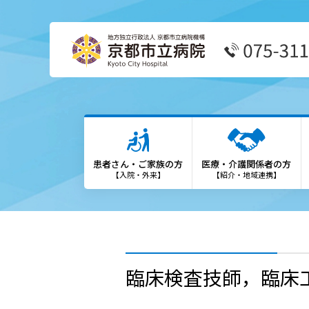
患者さん・ご家族の方
医療
外来受診の方
患者
患者さん・ご家族の方
医療・介護関係者の方
外来担当表
We
【入院・外来】
【紹介・地域連携】
救急外来の方
診療
入院・お見舞いの方
登録
診療科・部門
勉強
臨床検査技師，臨床
各種専門外来
保険