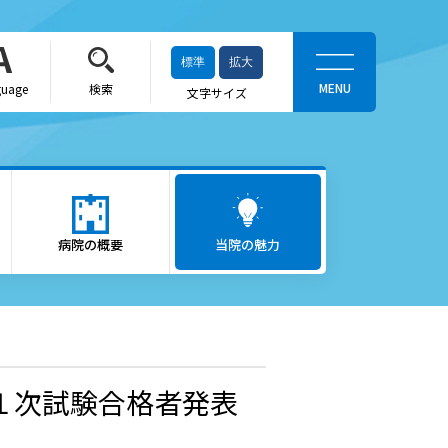
標準
拡大
guage
検索
文字サイズ
当院の魅力
がん医療
病院の概要
ロボット支援手術「ダヴィン
当院の魅力
チ」
救急医療
出産をお考えの方
１次試験合格者発表
かかりつけ医（登録医）をお
探しの方
へ