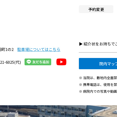
へ就職希望の方
施設認定一覧
予約変更
者・その他の方
指定医療機関一覧
組織図
・医療関連企業の方
京都市立病院のPFI事業につ
情報
▶︎ 紹介状をお持ち
て
田町1の2
駐車場についてはこちら
京都市立病院の運営につい
21-6025(代)
院内マッ
交通アクセス
※ 当院は、敷地内全面
院内施設・アメニティ
※ 携帯電話は、使用を
※ 病院内での写真や動
フロアマップ