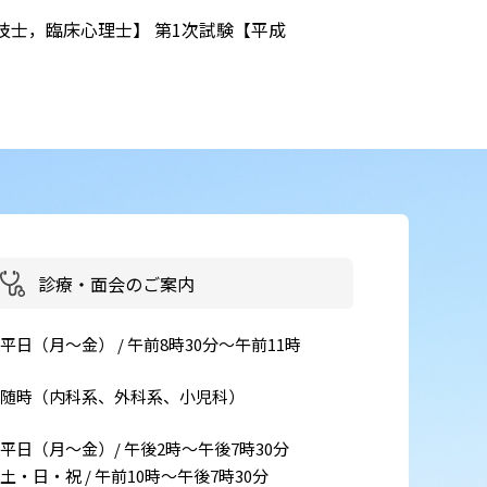
学技士，臨床心理士】 第1次試験【平成
患者さん・ご家族の情報交換
会
イベント・取組
災害医療・DMAT
に
チーム医療
広報
診療・面会のご案内
お
よくある質問
平日（月～金） / 午前8時30分～午前11時
括
ご意見箱
随時（内科系、外科系、小児科）
事
平日（月～金）/ 午後2時～午後7時30分
土・日・祝 / 午前10時～午後7時30分