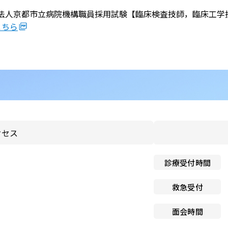
のお願い
立行政法人京都市立病院機構職員採用試験【臨床検査技師，臨床工
と介護の連携窓口
こちら
子ども患者さんの権利
広報誌「連携だより」
個人情報保護方針
紀要
ペイシェントハラスメント
関する基本方針
ドック希望の方
院内感染対策指針
センター基本診療方針
クセス
医師の働き方改革に関する
者のみなさま
願い
センターフロアマップ
診療受付時間
看護師による特定行為の包
同意のお願い
アクセス
救急受付
厚生労働大臣の定める掲示
センター施設概要
面会時間
項等