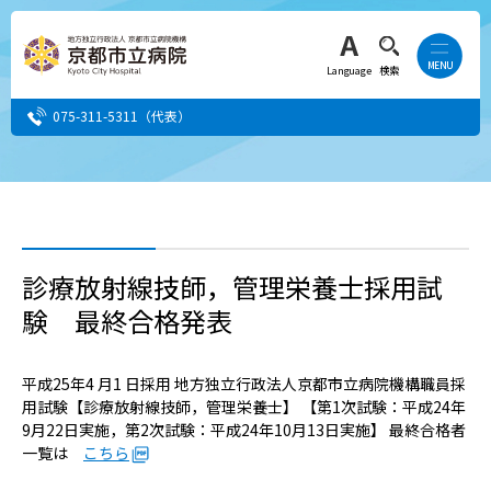
Language
検索
075-311-5311
（代表）
患者さん・ご家族の方
医療・介護関係者の方
診療放射線技師，管理栄養士採用試
験 最終合格発表
人間ドック希望の方
当院へ就職希望の方
平成25年4 月1 日採用 地方独立行政法人京都市立病院機構職員採
用試験【診療放射線技師，管理栄養士】 【第1次試験：平成24年
9月22日実施，第2次試験：平成24年10月13日実施】 最終合格者
事業者・その他の方
一覧は
こちら