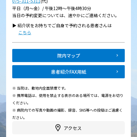
075-311-5311
(代)
平日（月～金）/ 午後12時～午後4時30分
当日の予約変更については、速やかにご連絡ください。
▶︎ 紹介状をお持ちでご自身で予約される患者さんは
こちら
院内マップ
患者紹介FAX用紙
※ 当院は、敷地内全面禁煙です。
※ 携帯電話は、使用を禁止する表示のある場所では、電源をお切り
ください。
※ 病院内での写真や動画の撮影、録音、SNS等への投稿はご遠慮く
ださい。
アクセス