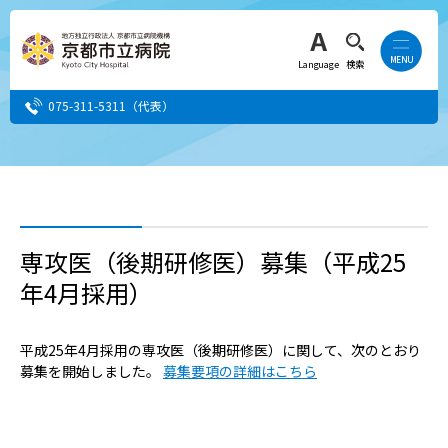
Language
検索
075-311-5311
（代表）
患者さん・ご家族の方
医療・介護関係者の方
専攻医（後期研修医）募集（平成25
年4月採用）
人間ドック希望の方
当院へ就職希望の方
平成25年4月採用の専攻医（後期研修医）に関して、次のとおり
募集を開始しました。
募集要項の詳細はこちら
事業者・その他の方