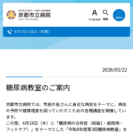
Language
検索
075-311-5311
（代表）
患者さん・ご家族の方
2026/05/22
医療・介護関係者の方
糖尿病教室のご案内
人間ドック希望の方
当院へ就職希望の方
京都市立病院では、市民の皆さんに身近な病気をテーマに、病気
の予防や健康増進を図っていただくための各種講座を開催してい
ます。
事業者・その他の方
この度、6月18日（木）に「糖尿病の合併症（総論1・歯周病・
フットケア）」をテーマとした「令和8年度第3回糖尿病教室」を