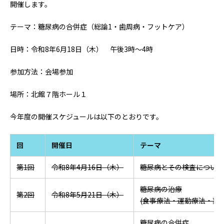
病院の概要
開催します。
テーマ：糖尿病の合併症（総論1・歯周病・フットケア）
当院の魅力
日時：令和8年6月18日（木） 午後3時～4時
よくある質問
参加方法：会場参加
ご意見箱
場所：北館７階ホール１
今年度の開催スケジュールは以下のとおりです。
回
開催日
テーマ
第1回
令和8年4月16日（木）
糖尿病とその検査について
糖尿病の治療
第2回
令和8年5月21日（木）
(食事療法・運動療法・薬物
糖尿病の合併症