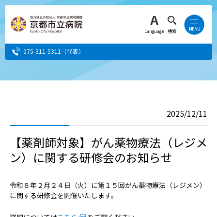
Language
検索
075-311-5311
（代表）
患者さん・ご家族の方
2025/12/11
医療・介護関係者の方
【薬剤師対象】がん薬物療法（レジメ
人間ドック希望の方
ン）に関する研修会のお知らせ
当院へ就職希望の方
令和８年２月２４日（火）に第１５回がん薬物療法（レジメン）
事業者・その他の方
に関する研修会を開催いたします。