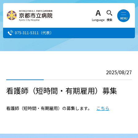
Language
検索
075-311-5311
（代表）
患者さん・ご家族の方
2025/08/27
医療・介護関係者の方
看護師（短時間・有期雇用）募集
人間ドック希望の方
当院へ就職希望の方
看護師（短時間・有期雇用）の募集します。
こちら
事業者・その他の方