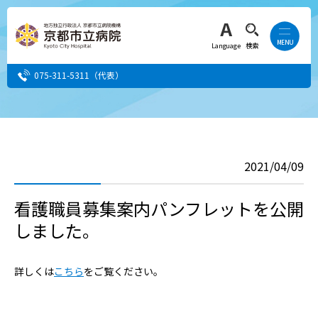
Language
検索
075-311-5311
（代表）
患者さん・ご家族の方
2021/04/09
医療・介護関係者の方
看護職員募集案内パンフレットを公開
人間ドック希望の方
しました。
当院へ就職希望の方
詳しくは
こちら
をご覧ください。
事業者・その他の方