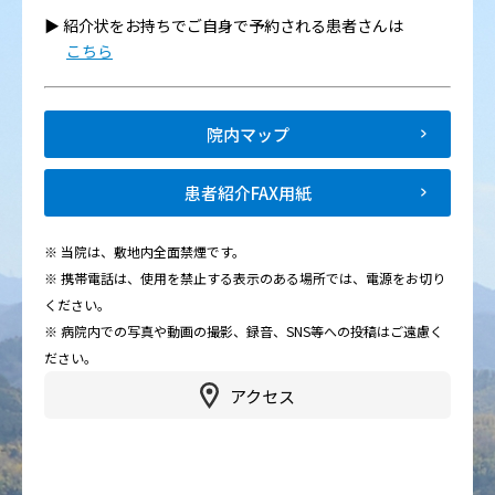
▶︎ 紹介状をお持ちでご自身で予約される患者さんは
こちら
院内マップ
患者紹介FAX用紙
※ 当院は、敷地内全面禁煙です。
※ 携帯電話は、使用を禁止する表示のある場所では、電源をお切り
ください。
※ 病院内での写真や動画の撮影、録音、SNS等への投稿はご遠慮く
ださい。
アクセス