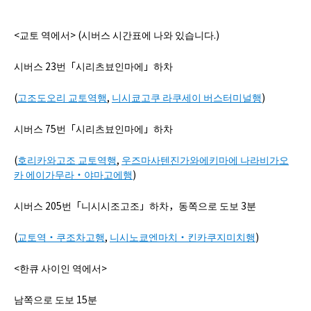
病院の概要
<교토 역에서> (시버스 시간표에 나와 있습니다.)
当院の魅力
시버스 23번「시리츠뵤인마에」하차
よくある質問
(
고조도오리 교토역행
,
니시쿄고쿠 라쿠세이 버스터미널행
)
ご意見箱
시버스 75번「시리츠뵤인마에」하차
(
호리카와고조 교토역행
,
우즈마사텐진가와에키마에 나라비가오
카 에이가무라‧야마고에행
)
시버스 205번「니시시조고조」하차，동쪽으로 도보 3분
(
교토역‧쿠조차고행
,
니시노쿄엔마치‧킨카쿠지미치행
)
<한큐 사이인 역에서>
남쪽으로 도보 15분