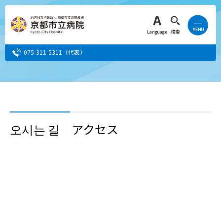
Language
検索
075-311-5311
（代表）
患者さん・ご家族の方
医療・介護関係者の方
오시는 길 アクセス
人間ドック希望の方
当院へ就職希望の方
事業者・その他の方