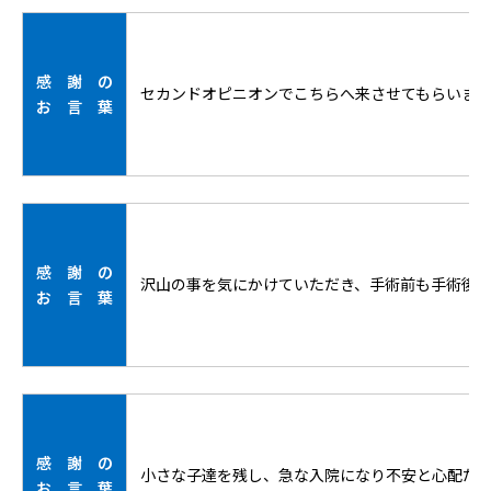
感 謝 の
セカンドオピニオンでこちらへ来させてもらいま
お 言 葉
感 謝 の
沢山の事を気にかけていただき、手術前も手術後
お 言 葉
感 謝 の
小さな子達を残し、急な入院になり不安と心配だ
お 言 葉