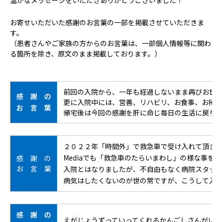
温かなメッセージをいただきありがとうございました！
病院の概要
お寄せいただいた感謝のお言葉の一部を掲載させていただきま
当院の魅力
す。
（患者さんやご家族の方からのお言葉は、一部個人情報等に関わ
る箇所を除き、原文のまま掲載しております。）
よくある質問
ご意見箱
前回の入院から、一年も経過しないまま再びお世
感 謝 の
更に入院中には、営善、リハビリ、お食事、お掃除
お 言 葉
帰宅後は今回の感謝を肝に命じ毎日の生活に戻り
２０２２年「時間外」で救急車で受け入れて頂き
Mediaでも「救急車のたらいまわし」の様な事
感 謝 の
お 言 葉
入院とはなりましたが、不自由もなく病院スタッ
病気はしたくないのが世の常ですが、こうして入
感 謝 の
えがじょうずっていってくれるかんごしさんがい