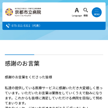
Language
検索
075-311-5311
（代表）
患者さん・ご家族の方
医療・介護関係者の方
感謝のお言葉
人間ドック希望の方
感謝のお言葉をくださった皆様
当院へ就職希望の方
私達の提供している医療サービスに感謝いただき大変嬉しく思っ
ています。いただいたお言葉は業務をしていくうえで励みになり
事業者・その他の方
ます。これからも皆様に満足していただける病院を目指して努め
てまいります。