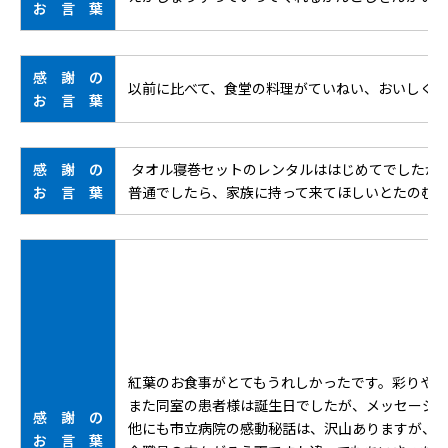
お 言 葉
感 謝 の
以前に比べて、食堂の料理がていねい、おいしくな
お 言 葉
感 謝 の
タオル寝巻セットのレンタルははじめてでしたが
お 言 葉
普通でしたら、家族に持って来てほしいとたのむ
紅葉のお食事がとてもうれしかったです。彩りや
また同室の患者様は誕生日でしたが、メッセージ
感 謝 の
他にも市立病院の感動秘話は、沢山ありますが、
お 言 葉