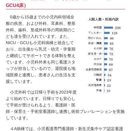
GCU4床）
0歳から15歳までの小児内科領域全
般の疾患、および外科、耳鼻科、整形
外科、歯科、形成外科等の周術期のこ
ども達を受け入れています。また、
NICU・GCUも小児科病棟と統合して
おり、出生後から乳児・幼児・学童期
と継続してサポートできる体制を整え
ています。小児科外来も同じ看護スタ
ッフが担当しているので、退院後も地
域医療と連携し、患者さんの生活を支
援しています。
小児外科では日帰り手術を2023年度
より始めています。日帰りでも安心し
て手術が受けられるよう、看護師・医
師・保育士・手術室看護師し連携し術前プレパレーションを実施
しています。
４A病棟では、小児看護専門看護師・新生児集中ケア認定看護