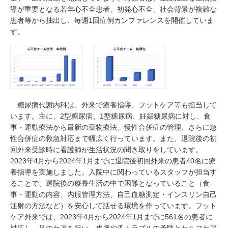
導が重要となる若年心不全患者、初発心不全、社会背景が複雑な
患者等から抽出し、毎週1回症例カンファレンスを開催していま
す。
糖尿病代謝内科は、外来で療養指導、フットケア等も担当して
います。主に、2型糖尿病、1型糖尿病、妊娠糖尿病に対し、食
事・運動療法から最新の薬物療法、慢性合併症の管理、さらに急
性合併症の救急対応まで幅広く行っています。また、退院後の初
回外来受診時に看護師が生活状況の聞き取りをしています。
2023年4月から2024年1月までに退院後初回外来の患者40名に療
養指導を実施しました。入院中に関わっているスタッフが担当す
ることで、退院後の療養生活の中で困難となっていること（食
事・運動の内容、内服管理方法、自己血糖測定・インスリン自己
注射の方法など）を安心して話せる環境を作っています。フット
ケア外来では、2023年4月から2024年1月までに561名の患者に
対応し、足のケアを行い、皮膚や爪トラブルの予防とセルフケア