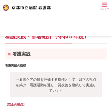
メニュー
本
HOME
看護実践・部署紹介（令和５年度）
文
へ
移
看護実践・部署紹介（令和５年度）
動
す
る
看護実践
看護実践の指標
～看護ケアの質を評価する指標として、以下の視点
を掲げ、看護活動を通し、質改善を継続して実施し
ていく～
【安全の視点】