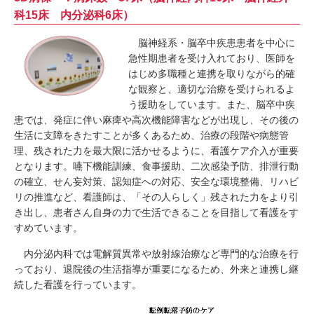
科15床 内分泌科6床）
脳
神経系・脳卒中疾患患者を中心に
急性期患者を受け入れており、医師を
はじめ多職種と連携を取りながら的確
な観察と、適切な治療を受けられるよ
う援助をしています。また、脳卒中疾
患では、発症に伴い麻痺や高次機能障害などが出現し、その後の
生活に支障をきたすことが多くあるため、治療の段階や病態管
理、残された力を最大限に活かせるように、看護ケア介入が重要
となります。嚥下機能訓練、食事援助、二次感染予防、排泄行動
の確立、せん妄対策、認知症への対応、安全な環境整備、リハビ
リの推進など、看護師は、「その人らしく」残された力をより引
き出し、患者さん自身の力で生活できることを目指して看護をす
すめています。
内分泌内科では電解質異常や放射線治療など専門的な治療を行
っており、退院後の生活指導が重要になるため、外来と連携し継
続した看護を行っています。