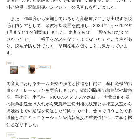
患者に合わせた退院後の生活を効果的に支援するため、リハビリ
科と協働し退院指導パンフレットの見直しを行いました。
また、昨年度から実施しているがん薬物療法により出現する脱
毛予防ケアとして、頭皮冷却装置を使用し、2023年4月～2024年
1月までに124例実施しました。患者からは、「髪が抜けなくて
良かったです」「帽子をかぶらなくてよくなった」という声があ
り、脱毛予防だけでなく、早期発毛を促すことに繋がっていま
す。
周産期におけるチーム医療の強化と推進を目的に、産科危機的出
血シミュレーションを実施しました。管轄消防署の救急隊や救急
室、手術室、小児科、NICUのスタッフが参加し、大量出血妊婦
の緊急搬送受け入れから緊急帝王切開術の決定と手術室入室から
児娩出までの過程を切迫した時間制限の中、合同で行うことで多
職種とのコミュニケーションや情報連携の重要性について学ぶ機
会となりました。