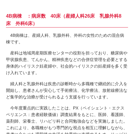
4B病棟 ：病床数 40床（産婦人科26床 乳腺外科8
床 外科6床）
4B病棟は、産婦人科、乳腺外科、外科の女性のための混合病
棟です。
産科は地域周産期医療センターの役割を担っており、糖尿病や
甲状腺疾患、てんかん、精神疾患などの合併症管理を必要とする
身体的ハイリスク妊産婦や、社会的ハイリスクの妊産婦を多く受
け入れています。
婦人科と乳腺外科は疾患の診断時から多職種で継続的に介入を
開始し、患者さんが安心して手術療法、化学療法、放射線療法な
ど集学的な治療が受けられるよう支援を行っています。
今年度重点的に実践したことは、PX（ペイシェント・エクス
ペリエンス：患者経験価値）調査結果をもとに、医師、看護師、
薬剤師、栄養士、リハビリ科と合同勉強会などを実施しました。
これにより、各職種がもつ専門的な視点を相互に理解しながら、