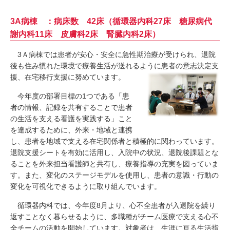
3A病棟 ：病床数 42床（循環器内科27床 糖尿病代
謝内科11床 皮膚科2床 腎臓内科2床）
3Ａ病棟では患者が安心・安全に急性期治療が受けられ、退院
後も住み慣れた環境で療養生活が送れるように患者の意志決定支
援、在宅移行支援に努めています。
今年度の部署目標の1つである「患
者の情報、記録を共有することで患者
の生活を支える看護を実践する」こと
を達成するために、外来・地域と連携
し、患者を地域で支える在宅関係者と積極的に関わっています。
退院支援シートを有効に活用し、入院中の状況、退院後課題とな
ることを外来担当看護師と共有し、療養指導の充実を図っていま
す。また、変化のステージモデルを使用し、患者の意識・行動の
変化を可視化できるように取り組んでいます。
循環器内科では、今年度8月より、心不全患者が入退院を繰り
返すことなく暮らせるように、多職種がチーム医療で支える心不
全チームの活動を開始しています。対象者は、生涯に亘る生活指