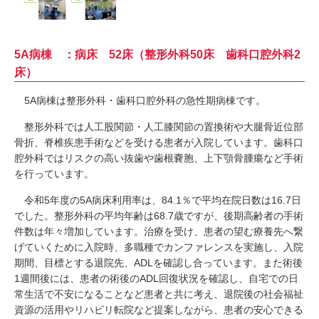
5A病棟 ：病床 52床（整形外科50床 歯科口腔外科2
床）
5A病棟は整形外科・歯科口腔外科の急性期病棟です。
整形外科では人工股関節・人工膝関節の置換術や大腿骨近位部
骨折、脊椎疾患手術などを受ける患者が入院しています。歯科口
腔外科ではリスクの高い抜歯や歯根嚢胞、上下顎骨腫瘍など手術
を行っています。
令和5年度の5A病床利用率は、84.1％で平均在院日数は16.7日
でした。整形外科の平均年齢は68.7歳ですが、後期高齢者の手術
件数は年々増加しています。治療を受け、患者の望む療養先へ繋
げていくために入院時、多職種でカンファレンスを実施し、入院
期間、目標とする退院先、ADLを確認し合っています。また術後
1週間後には、患者の術後のADL回復状況を確認し、自宅での日
常生活で不安になることなど患者と共に考え、退院後の社会福祉
資源の活用やリハビリ転院など提案しながら、患者の安心できる