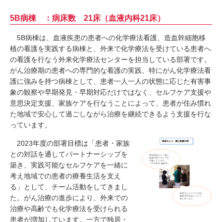
5B病棟 ：病床数 21床（血液内科21床）
5B病棟は、血液疾患の患者への化学療法看護、造血幹細胞移
植の看護を実践する病棟と、外来で化学療法を受けている患者へ
の看護を行なう外来化学療法センターを担当している部署です。
がん治療期の患者への専門的な看護の実践、特にがん化学療法看
護に強みを持つ病棟として、患者一人一人の状態に応じた有害事
象の観察や早期発見・早期対応だけではなく、セルフケア支援や
意思決定支援、家族ケアを行なうことによって、患者が住み慣れ
た地域で安心して過ごしながら治療を継続できるよう支援を行な
っています。
2023年度の部署目標は「患者・家族
との対話を通してパートナーシップを
築き、実践可能なセルフケアを一緒に
考え地域での患者の療養生活を支え
る」として、チーム活動をしてきまし
た。がん治療の進歩により、外来での
治療や高齢でも化学療法を受けられる
患者が増加しています。一方で独居・