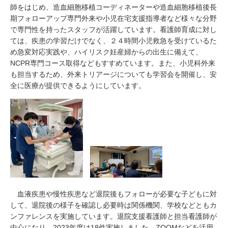
師をはじめ、造血細胞移植コーディネーターや造血細胞移植後長
期フォローアップ専門外来や小児在宅支援指導者など様々な分野
で専門性を持ったスタッフが活躍しています。看護師育成に対し
ては、疾患の学習だけでなく、２４時間小児救急を受けているた
め急変対応実践や、ハイリスク妊産婦からの出生に備えて、
NCPR専門コース取得などもすすめています。また、小児科外来
も担当するため、外来トリアージについても学習会を開催し、安
全に医療が提供できるようにしています。
血液疾患や慢性疾患など退院後もフォローが必要な子どもに対
して、退院後の様子を確認し必要時は関係機関、学校などともカ
ンファレンスを実施しています。退院支援看護師と担当看護師が
中心になり、2023年度は18件実施しました。ZOOMなどを活用