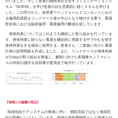
行いました。そして患者の感情表出を促すコミュニケーションス
キル『NURSE』を学び患者の話を意図的に聴くスキルを学びま
した。この学びから、各部署でインフォームドコンセントにおけ
る倫理的課題をリンクナース達が中心となり検討する事で、看護
部全体における臨床倫理・看護倫理の醸成を促しています。
身体拘束についてはこれまでも継続した取り組みを行っていま
す。身体拘束に頼らない看護を継続的に実践する中でやむを得ず
身体拘束をする場合に使用する、患者さん・ご家族に向けた看護
計画の説明用紙を作成しました。また、リンクナースが身体拘束
ゼロdayの取り組みを推進し、解除に向けた多職種カンファレン
スの内容の講評を自部署や委員会で毎月行っています。
【地域との協働の視点】
地域包括ケアシステムの推進に伴い、病院完結ではなく地域完
結の医療にシフトしています。地域の急性期病院として地域との