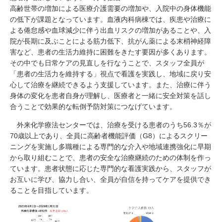
高齢世帯の増加による医療介護需要の増加や、入院中の身体機能
の低下が課題となっています。血液内科病棟では、疾患や治療に
よる倦怠感や血球減少に伴う出血リスクの増加があることや、入
院が長期に及ぶことによる筋力低下、抗がん薬による末梢神経障
害など、患者の生活力維持に困難をきたす要因が多くあります。
その中でも日常ケアの見直しを行なうことで、スタッフ全員が
「患者の生活力を維持する」視点で看護を実践し、地域に戻り安
心して治療を継続できるよう支援しています。また、治療に伴う
身体の変化を患者自身が理解し、医療者と一緒に安全対策を話し
合うことで効果的な転倒予防対策につなげています。
外来化学療法センターでは、治療を受ける患者のうち56.3％が
70歳以上であり、全員に高齢者機能評価（G8）によるスクリー
ニングを実施し多職種による専門的な介入や地域連携強化に早期
から取り組むことで、患者の安全な治療継続のための体制を作っ
ています。患者状態に応じた専門的な看護実践から、スタッフが
お互いに学び、協力し合い、全員が自信を持ってケアを提供でき
ることを目指しています。