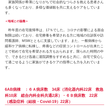
家族関係が希薄になりがちで社会的なつらさを抱える患者さん
も多くなっており、多様な価値観を共に支えるケアをしていま
す。
＜地域との協働＞
昨年度の在宅復帰率は、17％でした。コロナの影響による面会
制限は続いており、在宅療養を希望される方に地域の往診医や訪
問看護師、MSWとともに支援しています。また、一般病棟から
緩和ケア病棟に転棟し、疼痛などの症状コントロールが出来たこ
とで初めて在宅を希望される方もおられます。限られた時間の中
で、できるだけ迅速に退院調整をすすめると共に、自宅で安心し
て過ごせるように家族ができるケアの指導にも力を入れていま
す。
6AB病棟 ：６Ａ病床数 34床（消化器内科22床 救急
科10床 総合内科全科共通2床）・６Ｂ病床数 22床
（感染症科（結核・Covid-19）22床）