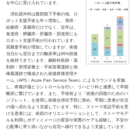
を中心に受け入れています。
消化器外科は腹腔鏡下手術の他、ロ
ボット支援手術も年々増加し、胃癌・
結腸癌・直腸癌だけでなく、近年は、
食道癌・膵臓癌・肝臓癌・胆道癌にも
ロボット支援手術が行われています。
高難度手術が増加していますが、術後
当日から翌日までの離床率は85%前後
を維持できています。麻酔科医師・薬
剤師・管理栄養士・手術室看護師と病
棟看護師で構成された術後疼痛管理チ
ーム（APS：Acute Pain Service Team）によるラウンドを実施
し、疼痛評価とコントロールを行い、リハビリ科と連携して早期
離床に繋げています。また、手術前より「術後の回復のためのパ
ンフレット」を使用し術後合併症予防に努め、早期に患者が生活
の場へ戻れるよう支援しています。特に、ストーマ造設手術を受
ける患者には、術前のオリエンテーションとして、ストーマモデ
ルを利用しボディイメージの変容や実際のケアも経験し、不安や
心配事に寄り添いながら在宅へ移行できるよう支援しています。