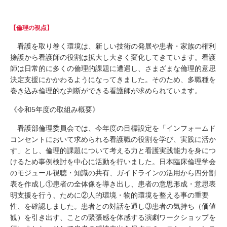
【倫理の視点】
看護を取り巻く環境は、新しい技術の発展や患者・家族の権利
擁護から看護師の役割は拡大し大きく変化してきています。看護
師は日常的に多くの倫理的課題に遭遇し、さまざまな倫理的意思
決定支援にかかわるようになってきました。そのため、多職種を
巻き込み倫理的な判断ができる看護師が求められています。
《令和5年度の取組み概要》
看護部倫理委員会では、今年度の目標設定を「インフォームド
コンセントにおいて求められる看護職の役割を学び、実践に活か
す」とし、倫理的課題について考える力と看護実践能力を身につ
けるため事例検討を中心に活動を行いました。日本臨床倫理学会
のモジュール視聴・知識の共有、ガイドラインの活用から四分割
表を作成し①患者の全体像を導き出し、患者の意思形成・意思表
明支援を行う、ために②人的環境・物的環境を整える事の重要
性、を確認しました。患者との対話を通し③患者の気持ち（価値
観）を引き出す、ことの緊張感を体感する演劇ワークショップを