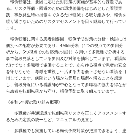
転倒転落は、要因に応じた対応策の実施が基本的な課題であ
る。リスク評価・回避のための環境整備をはじめとした看護実
践、事故発生時の損傷をできるだけ軽減する取り組みや、転倒を
繰り返さないためのリスクアセスメントを日々継続して行ってい
ます。
転倒転落に関する患者側要因、転倒予防対策の分析・検討には
個別への配慮が必要であり、4M5E分析（4つの視点での要因分
析から、5つ視点での対応策の検討）を用いて多職種で分析する
事で普段見落としている要因及び対策を抽出しています。看護師
だけでなく多職種で協働することで、あらゆる視点で患者の安全
を守りながら、尊厳を重視し生活する力を低下させない看護を目
指しています。病院という場から元居た場所へ帰ることを想定
し、普段身近にいる看護師が中心となって多職種の協力を得なが
ら患者を転倒転落から守り、損傷予防に取り組んでいます。
《令和5年度の取り組み概要》
・ 多職種が共通認識で転倒転落リスクを正しくアセスメントす
るための定義の統一など、マニュアルの見直し
・ 多職種でも実施している転倒予防対策が把握できるよう、患