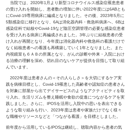
当院では、2020年1月より新型コロナウイルス感染症罹患患者
の受け入れを開始し、患者数の増加に伴い2022年度には6ABとも
にCovid-19専用病床に編成となりました。その後、2023年5月に
5類感染症に移行となり、6Aは消化器内科・救急科病床へ、6Bは
感染症科で結核やCovid-19など陰圧空調管理の必要な感染症患者
を受け入れる病床に再編成されました。3年ぶりに結核患者の受
け入れが再開となり、今年度は消化器内科や救急科の看護だけで
なく結核患者への看護も再構築していく1年となりました。また
内視鏡室も６ＡＢの所属となり、がんの診断や外来・入院におけ
る治療の理解を深め、切れ目のないケアが提供を目指して取り組
んでいます。
2022年度は患者さんの＜その人らしさ＞を大切にするケア実
践を病棟目標とし、Covid-19罹患した高齢者や認知症の患者さん
を対象に部屋から出てデイサービスのようなアクティビティを取
り入れ、生活リズムを整え睡眠や食欲の促進につながるケアを実
践しました。さらに、IPOSを活用し入院中の思いを表出できる
ような取り組みも行い、2023年度は患者や家族だけでなく様々
な職種やリソースなどと「つながる看護」を目標としました。
前年度から活用しているIPOSは継続し、聴取内容から患者の気