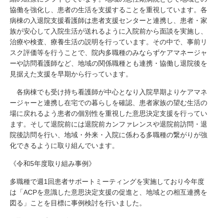
協働を強化し、患者の生活を支援することを重視しています。各
病棟の入退院支援看護師は患者支援センターと連携し、患者・家
族が安心して入院生活が送れるように入院前から面談を実施し、
治療や検査、療養生活の説明を行っています。その中で、事前リ
スク評価等を行うことで、院内多職種のみならずケアマネージャ
ーや訪問看護師など、地域の関係職種とも連携・協働し退院後を
見据えた支援を早期から行っています。
各病棟でも受け持ち看護師が中心となり入院早期よりケアマネ
ージャーと連携し在宅での暮らしを確認、患者家族の望む生活の
場に戻れるよう患者の個別性を重視した意思決定支援を行ってい
ます。そして退院前には退院前カンファレンスや退院前訪問・退
院後訪問を行い、地域・外来・入院に係わる多職種の繋がりが強
化できるように取り組んでいます。
《令和5年度取り組み事例》
多職種で週1回患者サポートミーティングを実施しており今年度
は「ACPを意識した意思決定支援の促進と、地域との相互連携を
図る」ことを目標に事例検討を行いました。