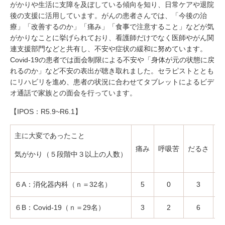
がかりや生活に支障を及ぼしている傾向を知り、日常ケアや退院
後の支援に活用しています。がんの患者さんでは、「今後の治
療」「改善するのか」「痛み」「食事で注意すること」などが気
がかりなことに挙げられており、看護師だけでなく医師やがん関
連支援部門などと共有し、不安や症状の緩和に努めています。
Covid-19の患者では面会制限による不安や「身体が元の状態に戻
れるのか」など不安の表出が聴き取れました。セラピストととも
にリハビリを進め、患者の状況に合わせてタブレットによるビデ
オ通話で家族との面会を行っています。
【IPOS：R5.9~R6.1】
主に大変であったこと
食
痛み
呼吸苦
だるさ
気がかり（５段階中３以上の人数）
不
６A：消化器内科（ｎ＝32名）
5
0
3
６B：Covid-19（ｎ＝29名）
3
2
6